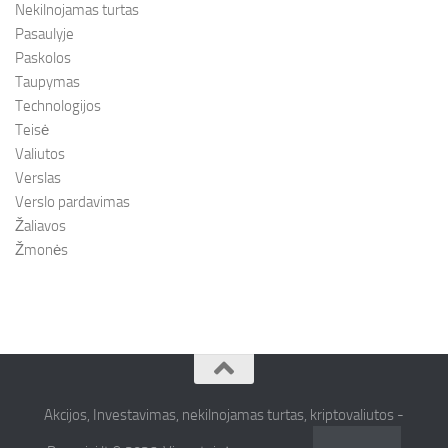
Nekilnojamas turtas
Pasaulyje
Paskolos
Taupymas
Technologijos
Teisė
Valiutos
Verslas
Verslo pardavimas
Žaliavos
Žmonės
Akcijos, Investavimas, nekilnojamas turtas, kriptovaliutos -