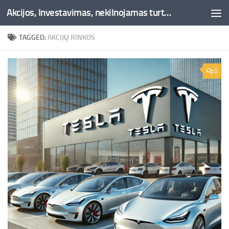
Akcijos, Investavimas, nekilnojamas turtas, kriptovaliutos - Besociai.lt
Skip to content
TAGGED:
AKCIJŲ RINKOS
0