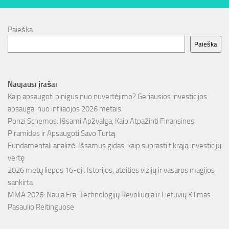
Paieška
Paieška
Naujausi įrašai
Kaip apsaugoti pinigus nuo nuvertėjimo? Geriausios investicijos
apsaugai nuo infliacijos 2026 metais
Ponzi Schemos: Išsami Apžvalga, Kaip Atpažinti Finansines
Piramides ir Apsaugoti Savo Turtą
Fundamentali analizė: Išsamus gidas, kaip suprasti tikrąją investicijų
vertę
2026 metų liepos 16-oji: Istorijos, ateities vizijų ir vasaros magijos
sankirta
MMA 2026: Nauja Era, Technologijų Revoliucija ir Lietuvių Kilimas
Pasaulio Reitinguose