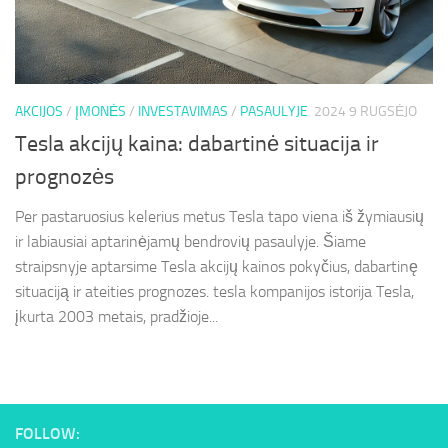
AKCIJOS
/
ĮMONĖS
/
INVESTAVIMAS
/
PASAULYJE
2024 9 RUGSĖJO
Tesla akcijų kaina: dabartinė situacija ir
prognozės
Per pastaruosius kelerius metus Tesla tapo viena iš žymiausių
ir labiausiai aptarinėjamų bendrovių pasaulyje. Šiame
straipsnyje aptarsime Tesla akcijų kainos pokyčius, dabartinę
situaciją ir ateities prognozes. tesla kompanijos istorija Tesla,
įkurta 2003 metais, pradžioje...
FOLLOW: