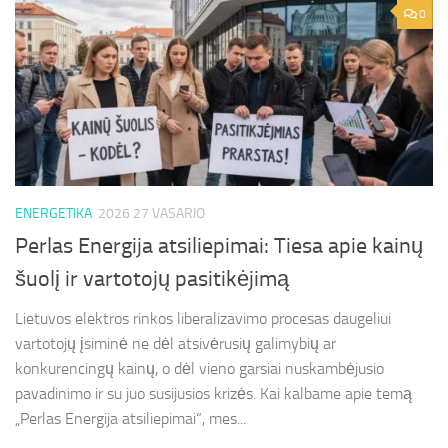
0
ENERGETIKA
2026 27 VASARIO
Perlas Energija atsiliepimai: Tiesa apie kainų
šuolį ir vartotojų pasitikėjimą
Lietuvos elektros rinkos liberalizavimo procesas daugeliui
vartotojų įsiminė ne dėl atsivėrusių galimybių ar
konkurencingų kainų, o dėl vieno garsiai nuskambėjusio
pavadinimo ir su juo susijusios krizės. Kai kalbame apie temą
„Perlas Energija atsiliepimai“, mes...