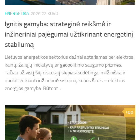
ENERGETIKA
2026 22 KOVO
Ignitis gamyba: strateginė reikšmė ir
inžineriniai pajėgumai užtikrinant energetinį
stabilumą
Lietuvos energetikos sektorius dažnai aptariamas per elektros
kainų, žaliųjų iniciatyvų ar geopolitinio saugumo prizmes.
Tačiau už visų šių diskusijų slepiasi sudėtinga, milžiniška ir
nuolat veikianti inžinerinė sistema, kurios širdis – elektros
energijos gamyba. Būtent...
0