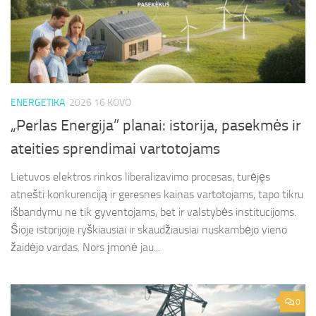
ENERGETIKA
2026 16 KOVO
„Perlas Energija” planai: istorija, pasekmės ir
ateities sprendimai vartotojams
Lietuvos elektros rinkos liberalizavimo procesas, turėjęs
atnešti konkurenciją ir geresnes kainas vartotojams, tapo tikru
išbandymu ne tik gyventojams, bet ir valstybės institucijoms.
Šioje istorijoje ryškiausiai ir skaudžiausiai nuskambėjo vieno
žaidėjo vardas. Nors įmonė jau...
0