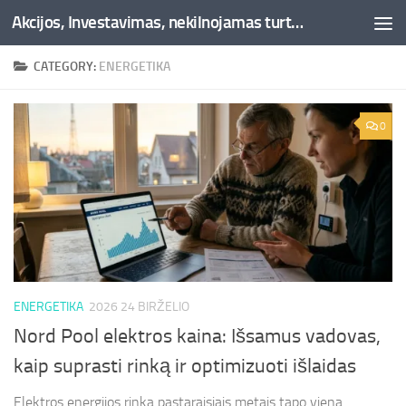
Akcijos, Investavimas, nekilnojamas turtas, kriptovaliutos - Besociai.lt
Skip to content
CATEGORY:
ENERGETIKA
0
ENERGETIKA
2026 24 BIRŽELIO
Nord Pool elektros kaina: Išsamus vadovas,
kaip suprasti rinką ir optimizuoti išlaidas
Elektros energijos rinka pastaraisiais metais tapo viena