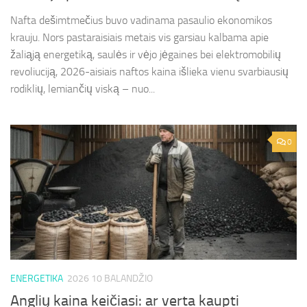
Nafta dešimtmečius buvo vadinama pasaulio ekonomikos
krauju. Nors pastaraisiais metais vis garsiau kalbama apie
žaliąją energetiką, saulės ir vėjo jėgaines bei elektromobilių
revoliuciją, 2026-aisiais naftos kaina išlieka vienu svarbiausių
rodiklių, lemiančių viską – nuo...
0
ENERGETIKA
2026 10 BALANDŽIO
Anglių kaina keičiasi: ar verta kaupti