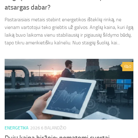
atsargas dabar?
Pastaraisiais metais stebint energetikos išteklių rinką, ne
vienam vartotojui teko griebtis už galvos. Anglių kaina, kuri ilgą
laiką buvo laikoma vienu stabiliausių ir pigiausių šildymo būdų,
tapo tikru amerikietišku kalneliu. Nuo staigių šuolių, kai...
0
ENERGETIKA
2026 6 BALANDŽIO