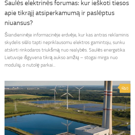
Saulės elektrinės forumas: kur ieškoti tiesos
apie tikrąjį atsiperkamumą ir paslėptus
niuansus?
Šiandieninėje informacinėje erdvėje, kur kas antras reklaminis
skydelis siūlo tapti nepriklausomu elektros gamintoju, sunku
atskirti rinkodaros triukšmą nuo realybės. Saulės energetika
Lietuvoje išgyvena tikrą aukso amžių – stogai mirga nuo
modulių, o nutolę parkai...
0