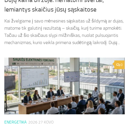
Dujų kaina biržoje: nematomi svertai,
lemiantys skaičius jūsų sąskaitose
Kai žvelgiame į savo mėnesines sąskaitas už šildymą ar dujas,
matome tik galutinį rezultatą – skaičių, kurį turime apmokėti.
Tačiau už šio skaičiaus slypi milžiniškas, nuolat pulsuojantis
mechanizmas, kurio veikla primena sudėtingą laikrodį. Dujų...
0
ENERGETIKA
2026 27 KOVO