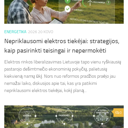
ENERGETIKA
2026 20 KOVO
Nepriklausomi elektros tiekėjai: strategijos,
kaip pasirinkti teisingai ir nepermokėti
Elektros rinkos liberalizavimas Lietuvoje tapo vienu ryškiausių
pastarojo dešimtmečio ekonominių pokyčių, palietusių
kiekvieną namų ūkį. Nors nuo reformos pradžios praėjo jau
nemažai laiko, diskusijos apie tai, kas yra patikimi
nepriklausomi elektros tiekėjai, kokį planą...
0