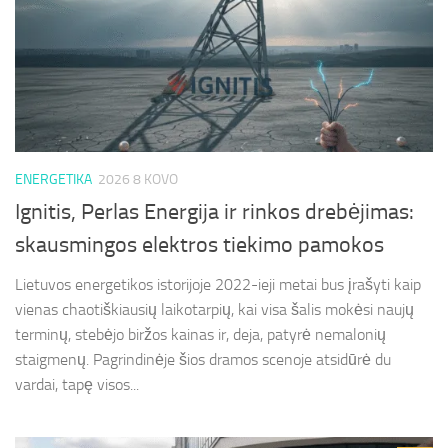
ENERGETIKA
2026 8 KOVO
Ignitis, Perlas Energija ir rinkos drebėjimas:
skausmingos elektros tiekimo pamokos
Lietuvos energetikos istorijoje 2022-ieji metai bus įrašyti kaip
vienas chaotiškiausių laikotarpių, kai visa šalis mokėsi naujų
terminų, stebėjo biržos kainas ir, deja, patyrė nemalonių
staigmenų. Pagrindinėje šios dramos scenoje atsidūrė du
vardai, tapę visos...