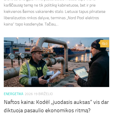
karščiausių temų ne tik politikų kabinetuose, bet ir prie
kiekvienos šeimos vakarienės stalo. Lietuvai tapus pilnateise
liberalizuotos rinkos dalyve, terminas „Nord Pool elektros
kaina“ tapo kasdienybe. Tačiau,...
0
ENERGETIKA
2026 19 BIRŽELIO
Naftos kaina: Kodėl „juodasis auksas“ vis dar
diktuoja pasaulio ekonomikos ritmą?