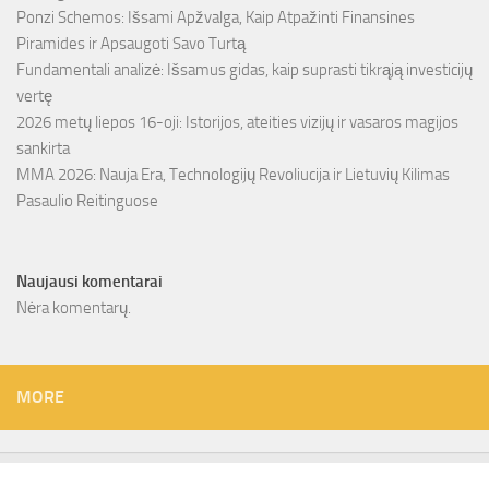
Ponzi Schemos: Išsami Apžvalga, Kaip Atpažinti Finansines
Piramides ir Apsaugoti Savo Turtą
Fundamentali analizė: Išsamus gidas, kaip suprasti tikrąją investicijų
vertę
2026 metų liepos 16-oji: Istorijos, ateities vizijų ir vasaros magijos
sankirta
MMA 2026: Nauja Era, Technologijų Revoliucija ir Lietuvių Kilimas
Pasaulio Reitinguose
Naujausi komentarai
Nėra komentarų.
MORE