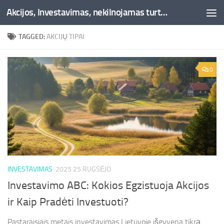
Akcijos, Investavimas, nekilnojamas turtas, kriptovaliutos - Besociai.lt
Skip to content
TAGGED:
AKCIJŲ TIPAI
0
INVESTAVIMAS
2025 25 RUGSĖJO
Investavimo ABC: Kokios Egzistuoja Akcijos
ir Kaip Pradėti Investuoti?
Pastaraisiais metais investavimas Lietuvoje išgyvena tikrą