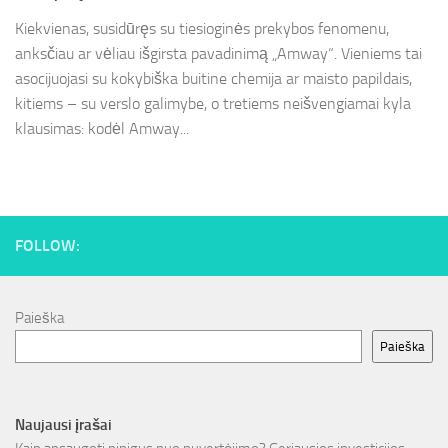
Kiekvienas, susidūręs su tiesioginės prekybos fenomenu,
anksčiau ar vėliau išgirsta pavadinimą „Amway“. Vieniems tai
asocijuojasi su kokybiška buitine chemija ar maisto papildais,
kitiems – su verslo galimybe, o tretiems neišvengiamai kyla
klausimas: kodėl Amway...
FOLLOW:
Paieška
Paieška
Naujausi įrašai