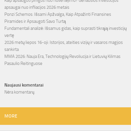
Kaip apsaugoti pinigus nuo nuvertėjimo? Geriausios investicijos
apsaugai nuo infliacijos 2026 metais
Ponzi Schemos: Išsami Apžvalga, Kaip Atpažinti Finansines
Piramides ir Apsaugoti Savo Turtą
Fundamentali analizė: Išsamus gidas, kaip suprasti tikrąją investicijų
vertę
2026 metų liepos 16-oji: Istorijos, ateities vizijų ir vasaros magijos
sankirta
MMA 2026: Nauja Era, Technologijų Revoliucija ir Lietuvių Kilimas
Pasaulio Reitinguose
Naujausi komentarai
Nėra komentarų.
MORE