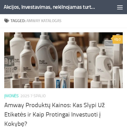
Akcijos, Investavimas, nekilnojamas turtas, kriptovaliutos - Besociai.lt
Skip to content
TAGGED:
AMWAY KATALOGAS
0
ĮMONĖS
2025 7 SPALIO
Amway Produktų Kainos: Kas Slypi Už
Etiketės ir Kaip Protingai Investuoti į
Kokybę?