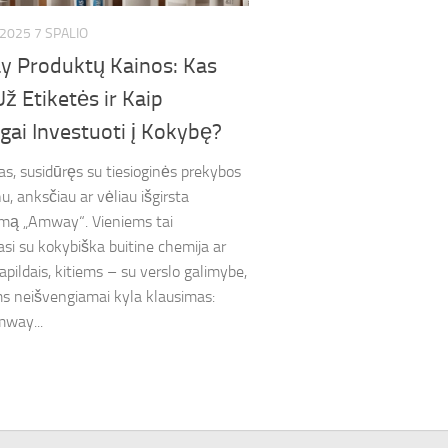
2025 7 SPALIO
 Produktų Kainos: Kas
Už Etiketės ir Kaip
gai Investuoti į Kokybę?
as, susidūręs su tiesioginės prekybos
, anksčiau ar vėliau išgirsta
mą „Amway“. Vieniems tai
jasi su kokybiška buitine chemija ar
apildais, kitiems – su verslo galimybe,
ms neišvengiamai kyla klausimas:
way...