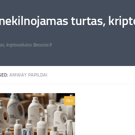
nekilnojamas turtas, kripto
s, kriptovaliutos Besociai.lt
GED:
AMWAY PAPILDAI
0