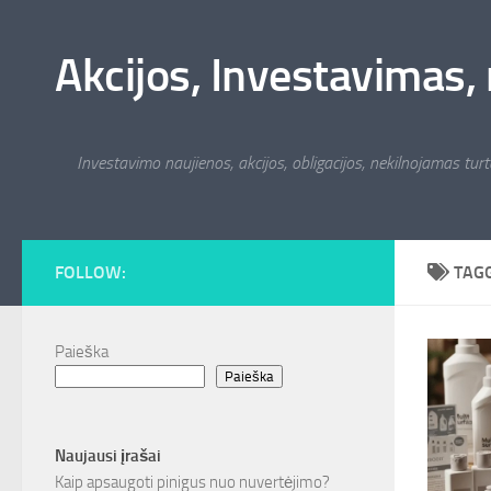
Skip to content
Akcijos, Investavimas, 
Investavimo naujienos, akcijos, obligacijos, nekilnojamas turta
FOLLOW:
TAG
Paieška
Paieška
Naujausi įrašai
Kaip apsaugoti pinigus nuo nuvertėjimo?