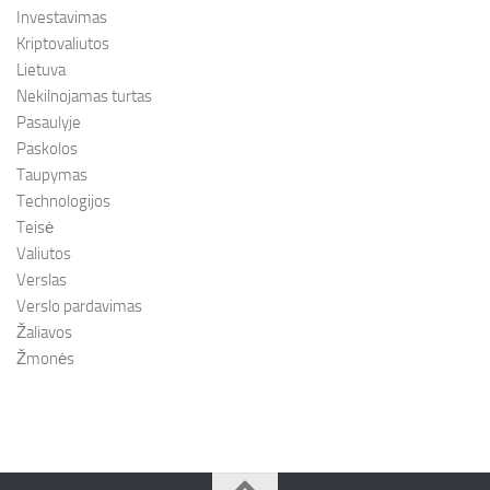
Investavimas
Kriptovaliutos
Lietuva
Nekilnojamas turtas
Pasaulyje
Paskolos
Taupymas
Technologijos
Teisė
Valiutos
Verslas
Verslo pardavimas
Žaliavos
Žmonės