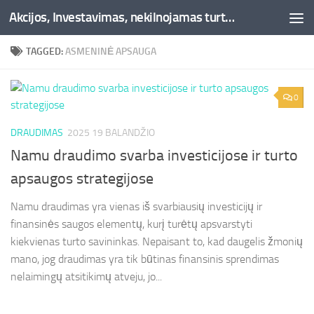
Akcijos, Investavimas, nekilnojamas turtas, kriptovaliutos - Besociai.lt
Skip to content
TAGGED:
ASMENINĖ APSAUGA
0
DRAUDIMAS
2025 19 BALANDŽIO
Namu draudimo svarba investicijose ir turto
apsaugos strategijose
Namu draudimas yra vienas iš svarbiausių investicijų ir
finansinės saugos elementų, kurį turėtų apsvarstyti
kiekvienas turto savininkas. Nepaisant to, kad daugelis žmonių
mano, jog draudimas yra tik būtinas finansinis sprendimas
nelaimingų atsitikimų atveju, jo...