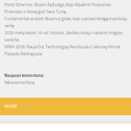
Ponzi Schemos: Išsami Apžvalga, Kaip Atpažinti Finansines
Piramides ir Apsaugoti Savo Turtą
Fundamentali analizė: Išsamus gidas, kaip suprasti tikrąją investicijų
vertę
2026 metų liepos 16-oji: Istorijos, ateities vizijų ir vasaros magijos
sankirta
MMA 2026: Nauja Era, Technologijų Revoliucija ir Lietuvių Kilimas
Pasaulio Reitinguose
Naujausi komentarai
Nėra komentarų.
MORE