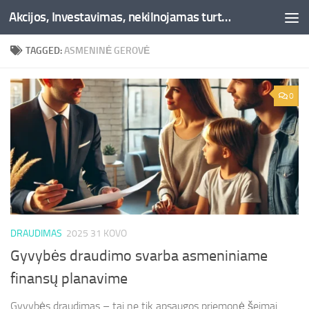
Akcijos, Investavimas, nekilnojamas turtas, kriptovaliutos - Besociai.lt
Skip to content
TAGGED:
ASMENINĖ GEROVĖ
0
DRAUDIMAS
2025 31 KOVO
Gyvybės draudimo svarba asmeniniame
finansų planavime
Gyvybės draudimas – tai ne tik apsaugos priemonė šeimai