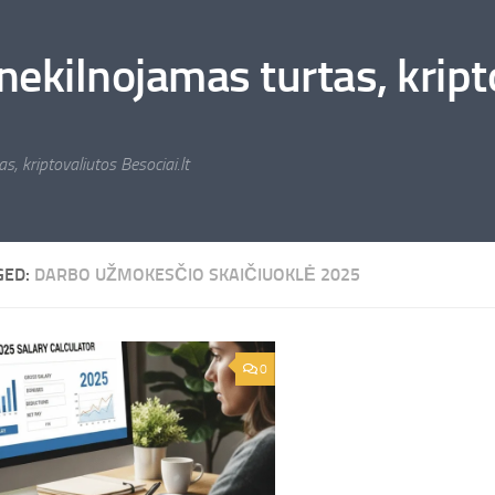
nekilnojamas turtas, kripto
s, kriptovaliutos Besociai.lt
GED:
DARBO UŽMOKESČIO SKAIČIUOKLĖ 2025
0