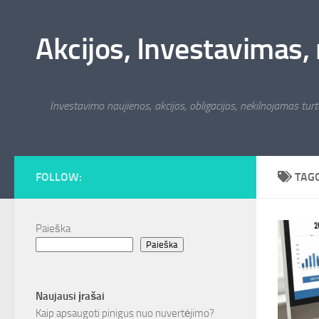
Skip to content
Akcijos, Investavimas, 
Investavimo naujienos, akcijos, obligacijos, nekilnojamas turta
FOLLOW:
TAG
Paieška
Paieška
Naujausi įrašai
Kaip apsaugoti pinigus nuo nuvertėjimo?