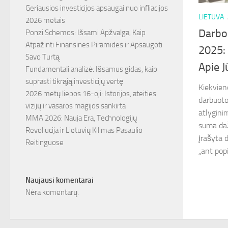
Geriausios investicijos apsaugai nuo infliacijos
LIETUVA
2026 metais
Darbo
Ponzi Schemos: Išsami Apžvalga, Kaip
Atpažinti Finansines Piramides ir Apsaugoti
2025: 
Savo Turtą
Apie J
Fundamentali analizė: Išsamus gidas, kaip
suprasti tikrąją investicijų vertę
Kiekvien
2026 metų liepos 16-oji: Istorijos, ateities
darbuoto
vizijų ir vasaros magijos sankirta
atlygini
MMA 2026: Nauja Era, Technologijų
suma dažn
Revoliucija ir Lietuvių Kilimas Pasaulio
įrašyta 
Reitinguose
„ant popi
Naujausi komentarai
Nėra komentarų.