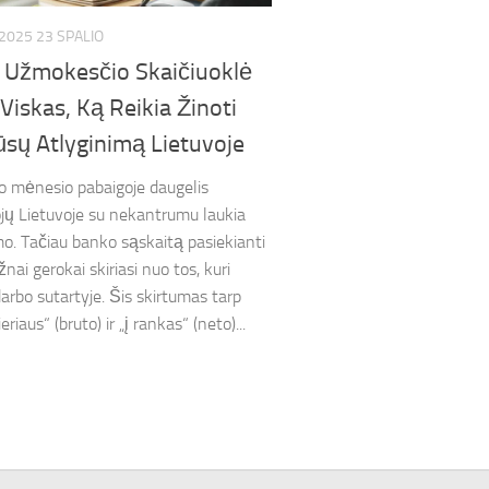
2025 23 SPALIO
 Užmokesčio Skaičiuoklė
Viskas, Ką Reikia Žinoti
ūsų Atlyginimą Lietuvoje
o mėnesio pabaigoje daugelis
jų Lietuvoje su nekantrumu laukia
mo. Tačiau banko sąskaitą pasiekianti
ai gerokai skiriasi nuo tos, kuri
darbo sutartyje. Šis skirtumas tarp
eriaus“ (bruto) ir „į rankas“ (neto)...