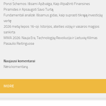
Ponzi Schemos: Išsami Apžvalga, Kaip Atpažinti Finansines
Piramides ir Apsaugoti Savo Turtą
Fundamentali analizė: Išsamus gidas, kaip suprasti tikrąją investicijų
vertę
2026 metų liepos 16-oji: Istorijos, ateities vizijų ir vasaros magijos
sankirta
MMA 2026: Nauja Era, Technologijų Revoliucija ir Lietuvių Kilimas
Pasaulio Reitinguose
Naujausi komentarai
Nėra komentarų.
MORE