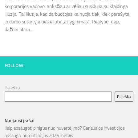
korporacijos vadovo, anksčiau ar vėliau susiduria su klaidinga
iliuzija. Tai iliuzija, kad darbuotojas kainuoja tiek, kiek parašyta
jo darbo sutartyje ties eilute „atlyginimas“. Realybė, deja,
dažnai būna...
FOLLOW:
Paieška
Paieška
Naujausi įrašai
Kaip apsaugoti pinigus nuo nuvertėjimo? Geriausios investicijos
apsaugai nuo infliacijos 2026 metais