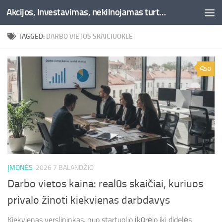
Akcijos, Investavimas, nekilnojamas turtas, kriptovaliutos - Besociai.lt
Skip to content
TAGGED:
DARBO VIETOS SKAICIUOKLE
0
ĮMONĖS
2026 7 BALANDŽIO
Darbo vietos kaina: realūs skaičiai, kuriuos
privalo žinoti kiekvienas darbdavys
Kiekvienas verslininkas, nuo startuolio įkūrėjo iki didelės