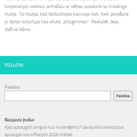
korporacijos vadovo, anksčiau ar vėliau susiduria su klaidinga
iliuzija. Tai iliuzija, kad darbuotojas kainuoja tiek, kiek parašyta
jo darbo sutartyje ties eilute „atlyginimas“. Realybė, deja,
dažnai būna...
FOLLOW:
Paieška
Paieška
Naujausi įrašai
Kaip apsaugoti pinigus nuo nuvertėjimo? Geriausios investicijos
apsaugai nuo infliacijos 2026 metais