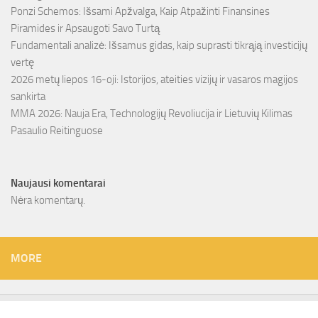
Ponzi Schemos: Išsami Apžvalga, Kaip Atpažinti Finansines
Piramides ir Apsaugoti Savo Turtą
Fundamentali analizė: Išsamus gidas, kaip suprasti tikrąją investicijų
vertę
2026 metų liepos 16-oji: Istorijos, ateities vizijų ir vasaros magijos
sankirta
MMA 2026: Nauja Era, Technologijų Revoliucija ir Lietuvių Kilimas
Pasaulio Reitinguose
Naujausi komentarai
Nėra komentarų.
MORE