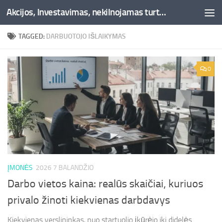
Akcijos, Investavimas, nekilnojamas turtas, kriptovaliutos - Besociai.lt
Skip to content
TAGGED:
DARBUOTOJO IŠLAIKYMAS
0
ĮMONĖS
2026 7 BALANDŽIO
Darbo vietos kaina: realūs skaičiai, kuriuos
privalo žinoti kiekvienas darbdavys
Kiekvienas verslininkas, nuo startuolio įkūrėjo iki didelės