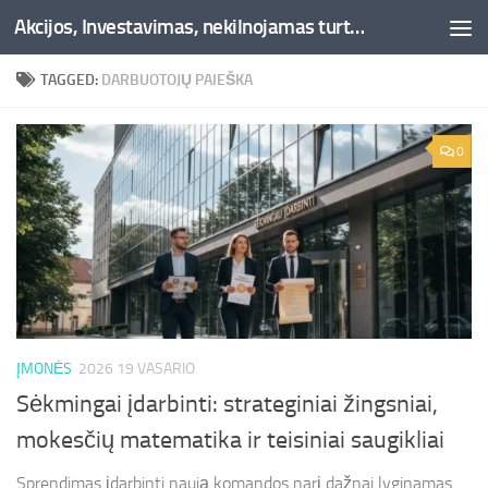
Akcijos, Investavimas, nekilnojamas turtas, kriptovaliutos - Besociai.lt
Skip to content
TAGGED:
DARBUOTOJŲ PAIEŠKA
0
ĮMONĖS
2026 19 VASARIO
Sėkmingai įdarbinti: strateginiai žingsniai,
mokesčių matematika ir teisiniai saugikliai
Sprendimas įdarbinti naują komandos narį dažnai lyginamas