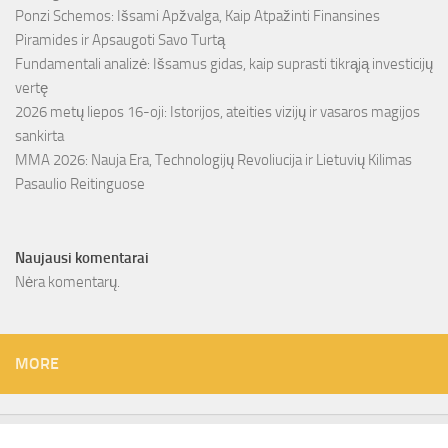
Ponzi Schemos: Išsami Apžvalga, Kaip Atpažinti Finansines
Piramides ir Apsaugoti Savo Turtą
Fundamentali analizė: Išsamus gidas, kaip suprasti tikrąją investicijų
vertę
2026 metų liepos 16-oji: Istorijos, ateities vizijų ir vasaros magijos
sankirta
MMA 2026: Nauja Era, Technologijų Revoliucija ir Lietuvių Kilimas
Pasaulio Reitinguose
Naujausi komentarai
Nėra komentarų.
MORE