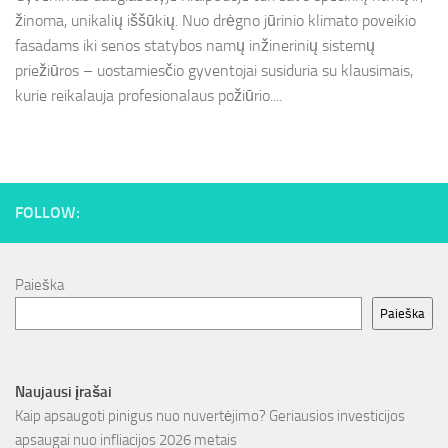
žinoma, unikalių iššūkių. Nuo drėgno jūrinio klimato poveikio
fasadams iki senos statybos namų inžinerinių sistemų
priežiūros – uostamiesčio gyventojai susiduria su klausimais,
kurie reikalauja profesionalaus požiūrio....
FOLLOW:
Paieška
Paieška
Naujausi įrašai
Kaip apsaugoti pinigus nuo nuvertėjimo? Geriausios investicijos
apsaugai nuo infliacijos 2026 metais