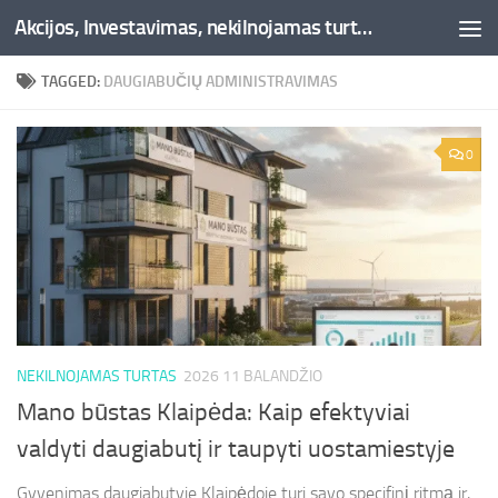
Akcijos, Investavimas, nekilnojamas turtas, kriptovaliutos - Besociai.lt
Skip to content
TAGGED:
DAUGIABUČIŲ ADMINISTRAVIMAS
0
NEKILNOJAMAS TURTAS
2026 11 BALANDŽIO
Mano būstas Klaipėda: Kaip efektyviai
valdyti daugiabutį ir taupyti uostamiestyje
Gyvenimas daugiabutyje Klaipėdoje turi savo specifinį ritmą ir,