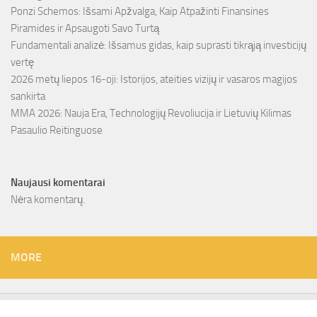
Ponzi Schemos: Išsami Apžvalga, Kaip Atpažinti Finansines
Piramides ir Apsaugoti Savo Turtą
Fundamentali analizė: Išsamus gidas, kaip suprasti tikrąją investicijų
vertę
2026 metų liepos 16-oji: Istorijos, ateities vizijų ir vasaros magijos
sankirta
MMA 2026: Nauja Era, Technologijų Revoliucija ir Lietuvių Kilimas
Pasaulio Reitinguose
Naujausi komentarai
Nėra komentarų.
MORE