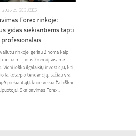
S
2026 29 GEGUŽĖS
vimas Forex rinkoje:
s gidas siekiantiems tapti
 profesionalais
valiutų rinkoje, geriau žinoma kaip
ritraukia milijonus žmonių visame
. Vieni ieško ilgalaikių investicijų, kiti
io laikotarpio tendencijų, tačiau yra
pė prekiautojų, kurie veikia žaibiškai.
lpuotojai. Skalpavimas Forex...