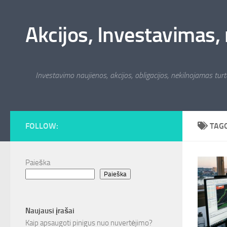
Skip to content
Akcijos, Investavimas, 
Investavimo naujienos, akcijos, obligacijos, nekilnojamas turta
FOLLOW:
TAG
Paieška
Paieška
Naujausi įrašai
Kaip apsaugoti pinigus nuo nuvertėjimo?