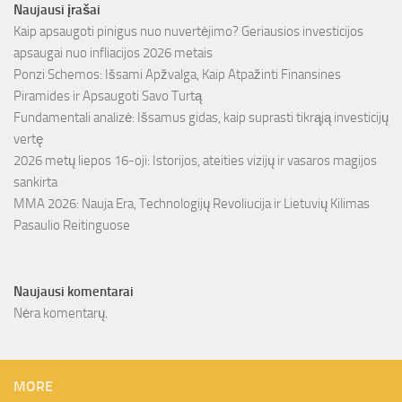
Naujausi įrašai
Kaip apsaugoti pinigus nuo nuvertėjimo? Geriausios investicijos
apsaugai nuo infliacijos 2026 metais
Ponzi Schemos: Išsami Apžvalga, Kaip Atpažinti Finansines
Piramides ir Apsaugoti Savo Turtą
Fundamentali analizė: Išsamus gidas, kaip suprasti tikrąją investicijų
vertę
2026 metų liepos 16-oji: Istorijos, ateities vizijų ir vasaros magijos
sankirta
MMA 2026: Nauja Era, Technologijų Revoliucija ir Lietuvių Kilimas
Pasaulio Reitinguose
Naujausi komentarai
Nėra komentarų.
MORE