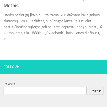
Metais
Banko paslaugų įkainiai – tai tema, kuri dažnam kelia galvos
skausmą. Smulkus šriftas, sudėtingos lentelės ir nuolat
besikeičiančios sąlygos gali paversti paprastą norą suprasti, už
ką mokame, tikru iššūkiu. „Swedbank“, kaip vienas didžiausių
ir...
FOLLOW:
Paieška
Paieška