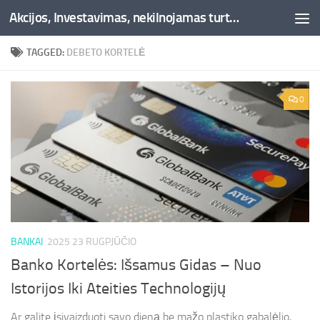
Akcijos, Investavimas, nekilnojamas turtas, kriptovaliutos - Besociai.lt
Skip to content
TAGGED:
DEBETO KORTELĖ
0
BANKAI
2025 23 RUGPJŪČIO
Banko Kortelės: Išsamus Gidas – Nuo
Istorijos Iki Ateities Technologijų
Ar galite įsivaizduoti savo dieną be mažo plastiko gabalėlio,