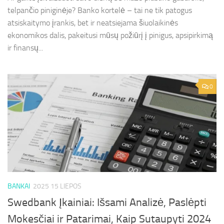
telpančio piniginėje? Banko kortelė – tai ne tik patogus
atsiskaitymo įrankis, bet ir neatsiejama šiuolaikinės
ekonomikos dalis, pakeitusi mūsų požiūrį į pinigus, apsipirkimą
ir finansų...
0
BANKAI
2025 15 LIEPOS
Swedbank Įkainiai: Išsami Analizė, Paslėpti
Mokesčiai ir Patarimai, Kaip Sutaupyti 2024