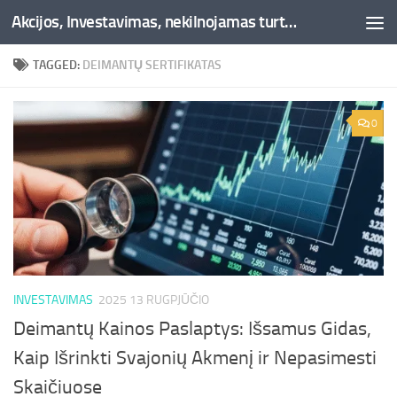
Akcijos, Investavimas, nekilnojamas turtas, kriptovaliutos - Besociai.lt
Skip to content
TAGGED:
DEIMANTŲ SERTIFIKATAS
0
INVESTAVIMAS
2025 13 RUGPJŪČIO
Deimantų Kainos Paslaptys: Išsamus Gidas,
Kaip Išrinkti Svajonių Akmenį ir Nepasimesti
Skaičiuose