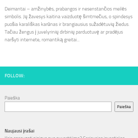
Deimantai – amžinybės, prabangos ir nesenstančios meilės
simbolis. Jų žavesys kaitina vaizduotę šimtmečius, o spindesys
puošia karališkas karūnas ir brangiausius sužadėtuvių žiedus.
Tačiau žengus į juvelyrinių dirbinių parduotuvę ar pradėjus
naršyti internete, romantiką greitai...
FOLLOW:
Paieška
Paieška
Naujausi įrašai