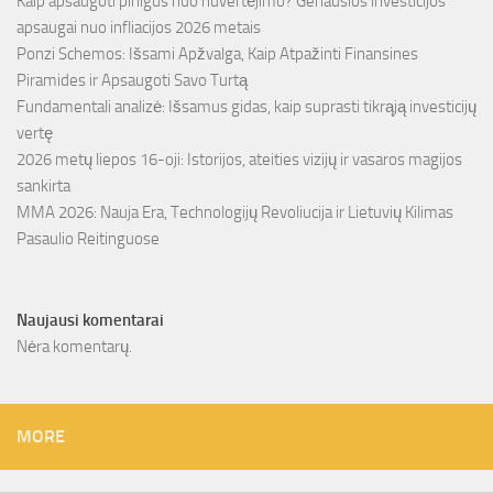
Kaip apsaugoti pinigus nuo nuvertėjimo? Geriausios investicijos
apsaugai nuo infliacijos 2026 metais
Ponzi Schemos: Išsami Apžvalga, Kaip Atpažinti Finansines
Piramides ir Apsaugoti Savo Turtą
Fundamentali analizė: Išsamus gidas, kaip suprasti tikrąją investicijų
vertę
2026 metų liepos 16-oji: Istorijos, ateities vizijų ir vasaros magijos
sankirta
MMA 2026: Nauja Era, Technologijų Revoliucija ir Lietuvių Kilimas
Pasaulio Reitinguose
Naujausi komentarai
Nėra komentarų.
MORE