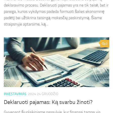
deklaravimo procesu. Deklaruoti pajamas yra ne tik teisė, bet ir
pareiga, kurios vykdymas padeda formuoti šalies ekonominę
padėtį bei užtikrina teisingą mokesčių paskirstymą. Šiame
straipsnyje aptarsime, ką...
0
INVESTAVIMAS
2024 24 GRUODŽIO
Deklaruoti pajamas: Ką svarbu žinoti?
Gyvenant šiuolaikiniame pasaulyje, kur finansai tampa vis