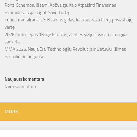
Ponzi Schemos: Išsami Apžvalga, Kaip Atpažinti Finansines
Piramides ir Apsaugoti Savo Turtą
Fundamentali analizė: Išsamus gidas, kaip suprasti tikrąją investicijų
vertę
2026 metų liepos 16-oji: Istorijos, ateities vizijų ir vasaros magijos
sankirta
MMA 2026: Nauja Era, Technologijų Revoliucija ir Lietuvių Kilimas
Pasaulio Reitinguose
Naujausi komentarai
Nėra komentarų.
MORE