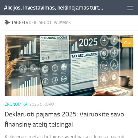
Akcijos, Investavimas, nekilnojamas turtas, kriptovaliutos - Besociai.lt
Skip to content
TAGGED:
DEKLARUOTI PAJAMAS
0
EKONOMIKA
2025 9 KOVO
Deklaruoti pajamas 2025: Vairuokite savo
finansinę ateitį teisingai
Kiekvienais metais Lietuvos gyventojai susiduria su pajamų