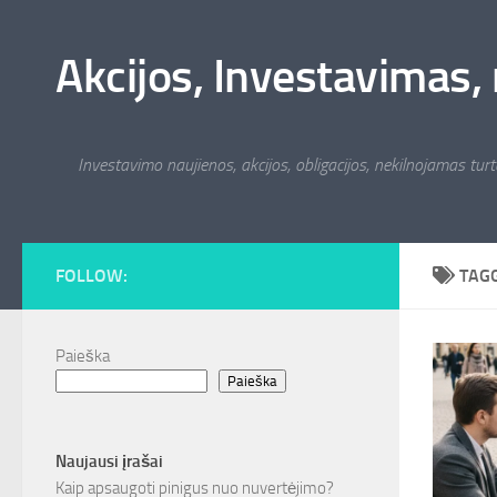
Skip to content
Akcijos, Investavimas, 
Investavimo naujienos, akcijos, obligacijos, nekilnojamas turta
FOLLOW:
TAG
Paieška
Paieška
Naujausi įrašai
Kaip apsaugoti pinigus nuo nuvertėjimo?