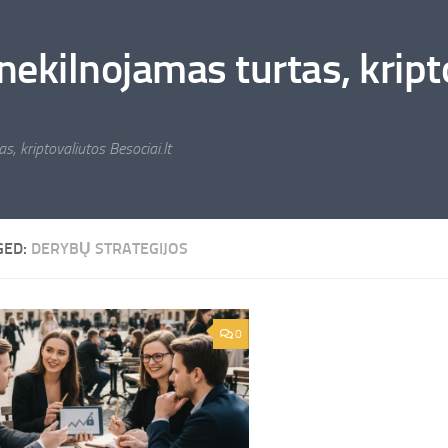
nekilnojamas turtas, kripto
s, kriptovaliutos Besociai.lt
GED:
DERYBŲ STRATEGIJOS
0