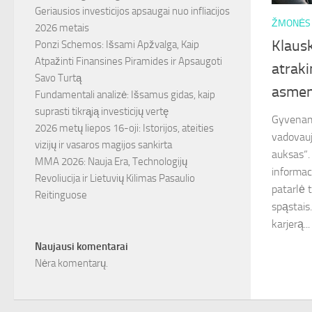
Geriausios investicijos apsaugai nuo infliacijos
ŽMONĖS
2026 metais
Klausk
Ponzi Schemos: Išsami Apžvalga, Kaip
Atpažinti Finansines Piramides ir Apsaugoti
atraki
Savo Turtą
asmen
Fundamentali analizė: Išsamus gidas, kaip
suprasti tikrąją investicijų vertę
Gyvename
2026 metų liepos 16-oji: Istorijos, ateities
vadovauj
vizijų ir vasaros magijos sankirta
auksas“.
MMA 2026: Nauja Era, Technologijų
informac
Revoliucija ir Lietuvių Kilimas Pasaulio
patarlė 
Reitinguose
spąstais
karjerą...
Naujausi komentarai
Nėra komentarų.