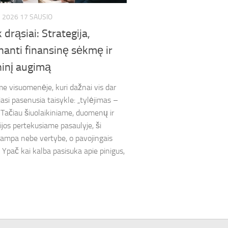
2026 17 SAUSIO
 drąsiai: Strategija,
nanti finansinę sėkmę ir
inį augimą
 visuomenėje, kuri dažnai vis dar
asi pasenusia taisykle: „tylėjimas –
 Tačiau šiuolaikiniame, duomenų ir
ijos pertekusiame pasaulyje, ši
tampa nebe vertybe, o pavojingais
. Ypač kai kalba pasisuka apie pinigus,