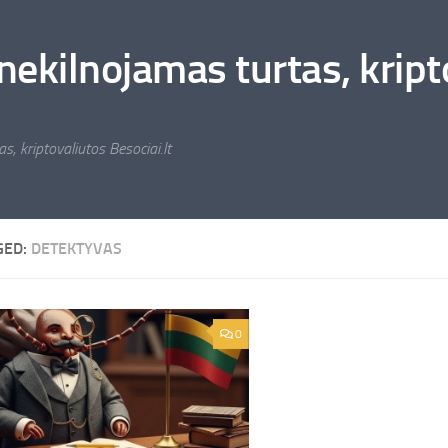
nekilnojamas turtas, kripto
s, kriptovaliutos Besociai.lt
GED:
DETEKTYVAS
0