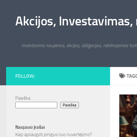
Skip to content
Akcijos, Investavimas, 
Investavimo naujienos, akcijos, obligacijos, nekilnojamas turta
FOLLOW:
TAG
Paieška
Paieška
Naujausi įrašai
Kaip apsaugoti pinigus nuo nuvertėjimo?