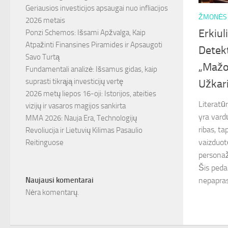
Geriausios investicijos apsaugai nuo infliacijos
ŽMONĖS
2026 metais
Erkiul
Ponzi Schemos: Išsami Apžvalga, Kaip
Atpažinti Finansines Piramides ir Apsaugoti
Detekt
Savo Turtą
„Mažos
Fundamentali analizė: Išsamus gidas, kaip
suprasti tikrąją investicijų vertę
Užkar
2026 metų liepos 16-oji: Istorijos, ateities
Literatū
vizijų ir vasaros magijos sankirta
yra vardų
MMA 2026: Nauja Era, Technologijų
ribas, t
Revoliucija ir Lietuvių Kilimas Pasaulio
vaizduot
Reitinguose
personaž
Šis peda
Naujausi komentarai
nepaprast
Nėra komentarų.