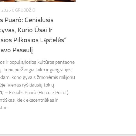
2025 6 GRUODŽIO
is Puarò: Genialusis
yvas, Kurio Ūsai Ir
ios Pilkosios Ląstelės“
iavo Pasaulį
ros ir populiariosios kultūros panteone
, kurie peržengia laiko ir geografijos
apdami kone gyvais žmonėmis milijonų
ėje. Vienas ryškiausių tokių
ų – Erkiulis Puarò (Hercule Poirot).
ntiškas, kiek ekscentriškas ir
ai...