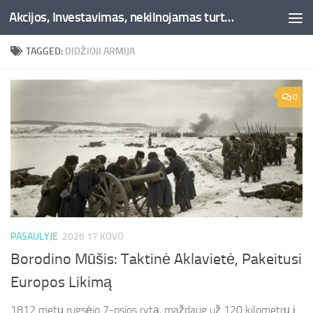
Akcijos, Investavimas, nekilnojamas turtas, kriptovaliutos - Besociai.lt
Skip to content
TAGGED:
DIDŽIOJI ARMIJA
0
PASAULYJE
2026 17 KOVO
Borodino Mūšis: Taktinė Aklavietė, Pakeitusi
Europos Likimą
1812 metų rugsėjo 7-osios rytą, maždaug už 120 kilometrų į