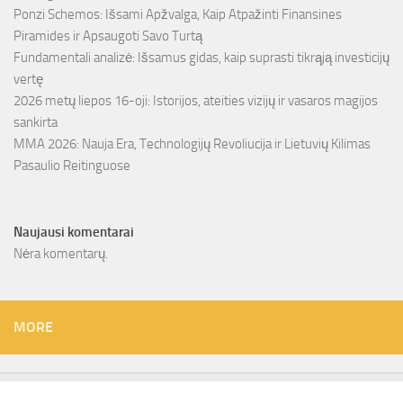
Ponzi Schemos: Išsami Apžvalga, Kaip Atpažinti Finansines
Piramides ir Apsaugoti Savo Turtą
Fundamentali analizė: Išsamus gidas, kaip suprasti tikrąją investicijų
vertę
2026 metų liepos 16-oji: Istorijos, ateities vizijų ir vasaros magijos
sankirta
MMA 2026: Nauja Era, Technologijų Revoliucija ir Lietuvių Kilimas
Pasaulio Reitinguose
Naujausi komentarai
Nėra komentarų.
MORE