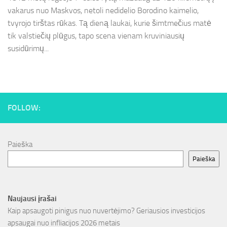
vakarus nuo Maskvos, netoli nedidelio Borodino kaimelio,
tvyrojo tirštas rūkas. Tą dieną laukai, kurie šimtmečius matė
tik valstiečių plūgus, tapo scena vienam kruviniausių
susidūrimų...
FOLLOW:
Paieška
Paieška
Naujausi įrašai
Kaip apsaugoti pinigus nuo nuvertėjimo? Geriausios investicijos
apsaugai nuo infliacijos 2026 metais