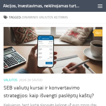
Akcijos, Investavimas, nekilnojamas turtas, kriptovaliutos - Besociai.lt
Skip to content
TAGGED:
DINAMINIS VALIUTOS KEITIMAS
0
VALIUTOS
2026 26 SAUSIO
SEB valiutų kursai ir konvertavimo
strategijos: kaip išvengti paslėptų kaštų?
Kiekvienas, bent kartą planavęs kelionę už euro zonos ribų,