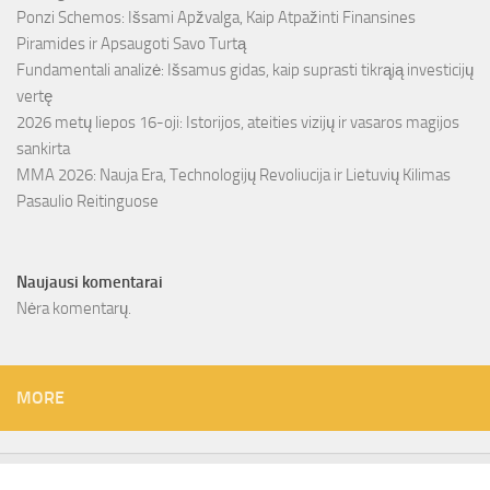
Ponzi Schemos: Išsami Apžvalga, Kaip Atpažinti Finansines
Piramides ir Apsaugoti Savo Turtą
Fundamentali analizė: Išsamus gidas, kaip suprasti tikrąją investicijų
vertę
2026 metų liepos 16-oji: Istorijos, ateities vizijų ir vasaros magijos
sankirta
MMA 2026: Nauja Era, Technologijų Revoliucija ir Lietuvių Kilimas
Pasaulio Reitinguose
Naujausi komentarai
Nėra komentarų.
MORE