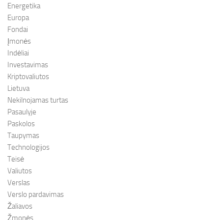
Energetika
Europa
Fondai
Įmonės
Indėliai
Investavimas
Kriptovaliutos
Lietuva
Nekilnojamas turtas
Pasaulyje
Paskolos
Taupymas
Technologijos
Teisė
Valiutos
Verslas
Verslo pardavimas
Žaliavos
Žmonės