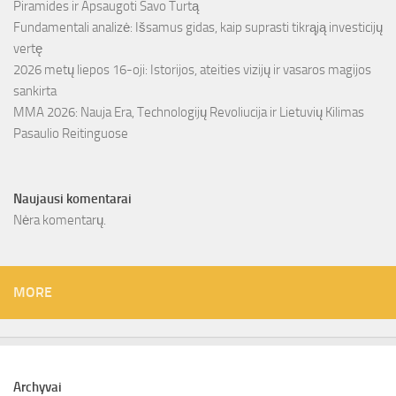
Piramides ir Apsaugoti Savo Turtą
Fundamentali analizė: Išsamus gidas, kaip suprasti tikrąją investicijų
vertę
2026 metų liepos 16-oji: Istorijos, ateities vizijų ir vasaros magijos
sankirta
MMA 2026: Nauja Era, Technologijų Revoliucija ir Lietuvių Kilimas
Pasaulio Reitinguose
Naujausi komentarai
Nėra komentarų.
MORE
Archyvai