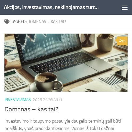
Akcijos, Investavimas, nekilnojamas turtas, kriptovaliutos - Besociai.lt
Skip to content
TAGGED:
DOMENAS – KAS TAI?
0
INVESTAVIMAS
2025 2 VASARIO
Domenas – kas tai?
Investavimo ir taupymo pasaulyje daugelis terminų gali būti
neaiškūs, ypač pradedantiesiems. Vienas iš tokių dažnai