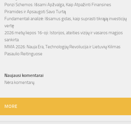
Ponzi Schemos: Išsami Apžvalga, Kaip Atpažinti Finansines
Piramides ir Apsaugoti Savo Turtą
Fundamentali analizė: Išsamus gidas, kaip suprasti tikrąją investicijų
vertę
2026 metų liepos 16-oji: Istorijos, ateities vizijų ir vasaros magijos
sankirta
MMA 2026: Nauja Era, Technologijų Revoliucija ir Lietuvių Kilimas
Pasaulio Reitinguose
Naujausi komentarai
Nėra komentarų.
MORE