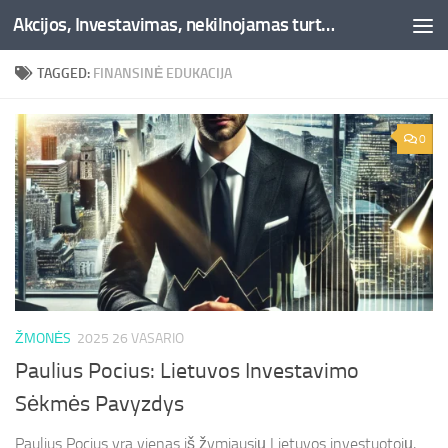
Akcijos, Investavimas, nekilnojamas turtas, kriptovaliutos - Besociai.lt
Skip to content
TAGGED:
FINANSINĖ EDUKACIJA
0
ŽMONĖS
2025 26 VASARIO
Paulius Pocius: Lietuvos Investavimo
Sėkmės Pavyzdys
Paulius Pocius yra vienas iš žymiausių Lietuvos investuotojų,