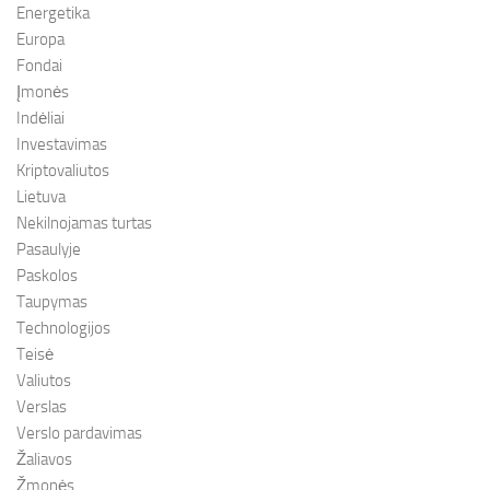
Energetika
Europa
Fondai
Įmonės
Indėliai
Investavimas
Kriptovaliutos
Lietuva
Nekilnojamas turtas
Pasaulyje
Paskolos
Taupymas
Technologijos
Teisė
Valiutos
Verslas
Verslo pardavimas
Žaliavos
Žmonės