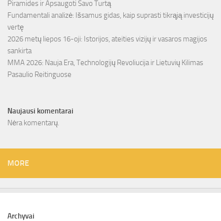
Piramides ir Apsaugoti Savo Turtą
Fundamentali analizė: Išsamus gidas, kaip suprasti tikrąją investicijų
vertę
2026 metų liepos 16-oji: Istorijos, ateities vizijų ir vasaros magijos
sankirta
MMA 2026: Nauja Era, Technologijų Revoliucija ir Lietuvių Kilimas
Pasaulio Reitinguose
Naujausi komentarai
Nėra komentarų.
MORE
Archyvai