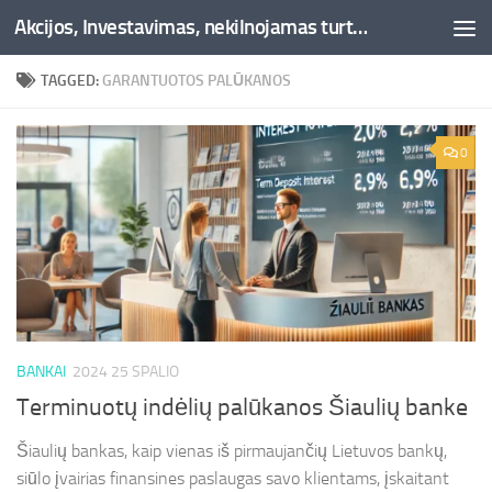
Akcijos, Investavimas, nekilnojamas turtas, kriptovaliutos - Besociai.lt
Skip to content
TAGGED:
GARANTUOTOS PALŪKANOS
0
BANKAI
2024 25 SPALIO
Terminuotų indėlių palūkanos Šiaulių banke
Šiaulių bankas, kaip vienas iš pirmaujančių Lietuvos bankų,
siūlo įvairias finansines paslaugas savo klientams, įskaitant