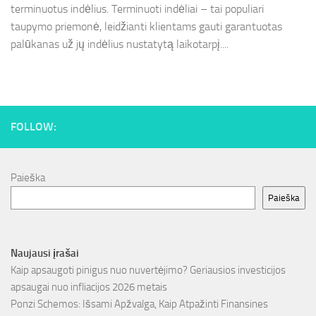
terminuotus indėlius. Terminuoti indėliai – tai populiari
taupymo priemonė, leidžianti klientams gauti garantuotas
palūkanas už jų indėlius nustatytą laikotarpį....
FOLLOW:
Paieška
Paieška
Naujausi įrašai
Kaip apsaugoti pinigus nuo nuvertėjimo? Geriausios investicijos
apsaugai nuo infliacijos 2026 metais
Ponzi Schemos: Išsami Apžvalga, Kaip Atpažinti Finansines