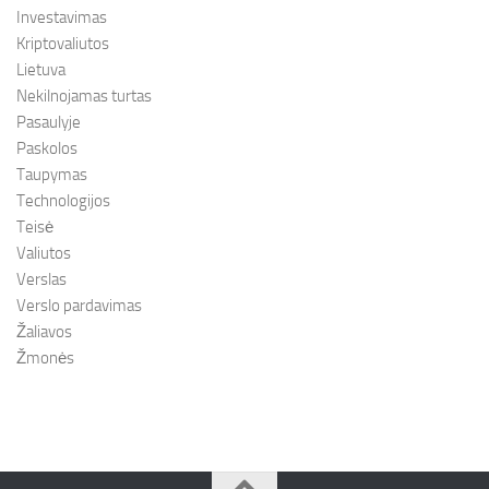
Investavimas
Kriptovaliutos
Lietuva
Nekilnojamas turtas
Pasaulyje
Paskolos
Taupymas
Technologijos
Teisė
Valiutos
Verslas
Verslo pardavimas
Žaliavos
Žmonės