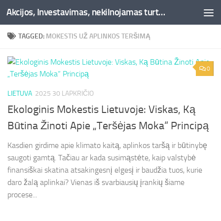
Akcijos, Investavimas, nekilnojamas turtas, kriptovaliutos - Besociai.lt
Skip to content
TAGGED:
MOKESTIS UŽ APLINKOS TERŠIMĄ
0
LIETUVA
2025 30 LAPKRIČIO
Ekologinis Mokestis Lietuvoje: Viskas, Ką
Būtina Žinoti Apie „Teršėjas Moka“ Principą
Kasdien girdime apie klimato kaitą, aplinkos taršą ir būtinybę
saugoti gamtą. Tačiau ar kada susimąstėte, kaip valstybė
finansiškai skatina atsakingesnį elgesį ir baudžia tuos, kurie
daro žalą aplinkai? Vienas iš svarbiausių įrankių šiame
procese...