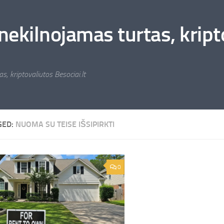
nekilnojamas turtas, kripto
s, kriptovaliutos Besociai.lt
GED:
NUOMA SU TEISE IŠSIPIRKTI
0