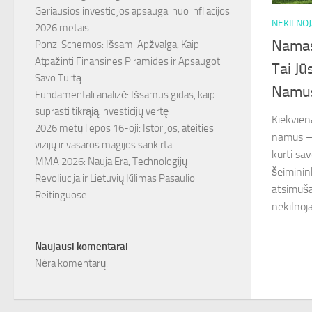
Geriausios investicijos apsaugai nuo infliacijos
NEKILNO
2026 metais
Namas
Ponzi Schemos: Išsami Apžvalga, Kaip
Atpažinti Finansines Piramides ir Apsaugoti
Tai Jū
Savo Turtą
Namus
Fundamentali analizė: Išsamus gidas, kaip
suprasti tikrąją investicijų vertę
Kiekvien
2026 metų liepos 16-oji: Istorijos, ateities
namus – 
vizijų ir vasaros magijos sankirta
kurti sav
MMA 2026: Nauja Era, Technologijų
šeiminin
Revoliucija ir Lietuvių Kilimas Pasaulio
atsimuša
Reitinguose
nekilnoja
Naujausi komentarai
Nėra komentarų.