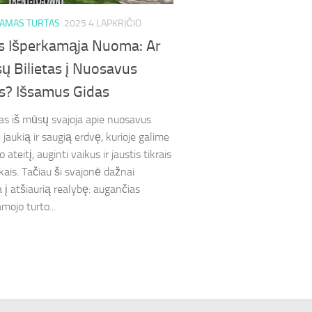
JAMAS TURTAS
2025 4 LAPKRIČIO
 Išperkamąja Nuoma: Ar
sų Bilietas į Nuosavus
? Išsamus Gidas
as iš mūsų svajoja apie nuosavus
jaukią ir saugią erdvę, kurioje galime
o ateitį, auginti vaikus ir jaustis tikrais
kais. Tačiau ši svajonė dažnai
 į atšiaurią realybę: augančias
mojo turto...