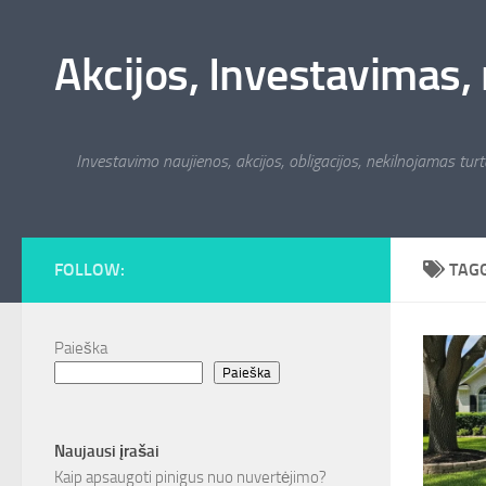
Skip to content
Akcijos, Investavimas, 
Investavimo naujienos, akcijos, obligacijos, nekilnojamas turta
FOLLOW:
TAG
Paieška
Paieška
Naujausi įrašai
Kaip apsaugoti pinigus nuo nuvertėjimo?