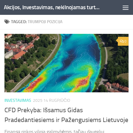
Akcijos, Investavimas, nekilnojamas turtas, kriptovaliutos - Besociai.lt
Skip to content
TAGGED:
TRUMPOJI POZICIJA
0
INVESTAVIMAS
2025 14 RUGPJŪČIO
CFD Prekyba: Išsamus Gidas
Pradedantiesiems ir Pažengusiems Lietuvoje
Finansų rinkos vilioja galimybėmis, tačiau daugeliui