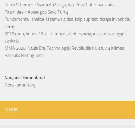
Ponzi Schemos: Išsami Apžvalga, Kaip Atpažinti Finansines
Piramides ir Apsaugoti Savo Turtą
Fundamentali analizė: Išsamus gidas, kaip suprasti tikrąją investicijų
vertę
2026 metų liepos 16-oji: Istorijos, ateities vizijų ir vasaros magijos
sankirta
MMA 2026: Nauja Era, Technologijų Revoliucija ir Lietuvių Kilimas
Pasaulio Reitinguose
Naujausi komentarai
Nėra komentarų.
MORE