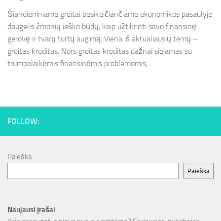
Šiandieniniame greitai besikeičiančiame ekonomikos pasaulyje
daugelis žmonių ieško būdų, kaip užtikrinti savo finansinę
gerovę ir tvarų turtų augimą. Viena iš aktualiausių temų –
greitas kreditas. Nors greitas kreditas dažnai siejamas su
trumpalaikėmis finansinėmis problemomis,...
FOLLOW:
Paieška
Paieška
Naujausi įrašai