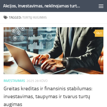
Akcijos, Investavimas, nekilnojamas turtas, kriptovaliutos - Besociai.lt
Skip to content
TAGGED:
TURTŲ AUGIMAS
0
INVESTAVIMAS
2025 28 KOVO
Greitas kreditas ir finansinis stabilumas:
investavimas, taupymas ir tvarus turtų
augimas