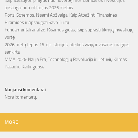
Kaip apsaugoti pinigus nuo nuvertėjimo? Geriausios investicijos
apsaugai nuo infliacijos 2026 metais
Ponzi Schemos: Išsami Apžvalga, Kaip Atpažinti Finansines
Piramides ir Apsaugoti Savo Turtą
Fundamentali analizė: Išsamus gidas, kaip suprasti tikrąją investicijų
vertę
2026 metų liepos 16-oji: Istorijos, ateities vizijų ir vasaros magijos
sankirta
MMA 2026: Nauja Era, Technologijų Revoliucija ir Lietuvių Kilimas
Pasaulio Reitinguose
Naujausi komentarai
Nėra komentarų.
MORE