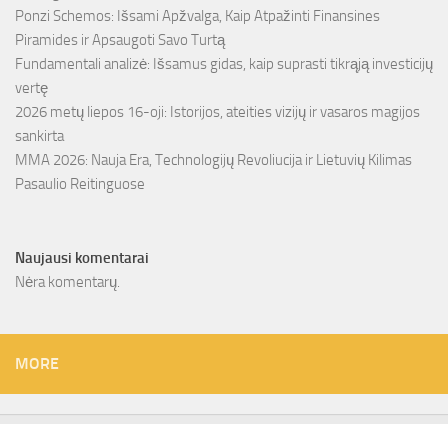
Ponzi Schemos: Išsami Apžvalga, Kaip Atpažinti Finansines
Piramides ir Apsaugoti Savo Turtą
Fundamentali analizė: Išsamus gidas, kaip suprasti tikrąją investicijų
vertę
2026 metų liepos 16-oji: Istorijos, ateities vizijų ir vasaros magijos
sankirta
MMA 2026: Nauja Era, Technologijų Revoliucija ir Lietuvių Kilimas
Pasaulio Reitinguose
Naujausi komentarai
Nėra komentarų.
MORE