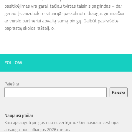
pasitikėjimas yra gerai, tačiau tvirtas teisinis pagrindas – dar
geriau. Įsivaizduokite situaciją: paskolinote draugui, giminaičiui
ar verslo partneriui apvalią sumą pinigų. Galbūt pasirašėte
paprastą skolos raštelį, o...
FOLLOW:
Paieška
Paieška
Naujausi įrašai
Kaip apsaugoti pinigus nuo nuvertėjimo? Geriausios investicijos
apsaugai nuo infliacijos 2026 metais