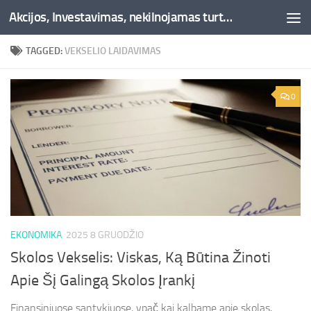
Akcijos, Investavimas, nekilnojamas turtas, kriptovaliutos - Besociai.lt
Skip to content
TAGGED:
VEKSELIO LAIDAVIMAS
0
EKONOMIKA
2025 8 GRUODŽIO
Skolos Vekselis: Viskas, Ką Būtina Žinoti
Apie Šį Galingą Skolos Įrankį
Finansiniuose santykiuose, ypač kai kalbame apie skolas,