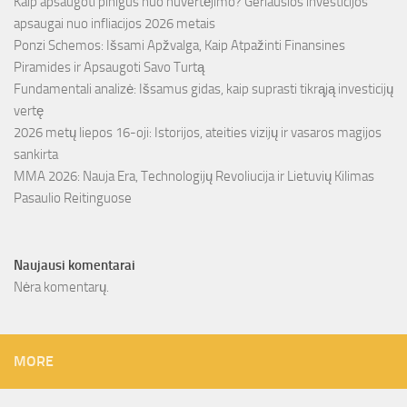
Kaip apsaugoti pinigus nuo nuvertėjimo? Geriausios investicijos
apsaugai nuo infliacijos 2026 metais
Ponzi Schemos: Išsami Apžvalga, Kaip Atpažinti Finansines
Piramides ir Apsaugoti Savo Turtą
Fundamentali analizė: Išsamus gidas, kaip suprasti tikrąją investicijų
vertę
2026 metų liepos 16-oji: Istorijos, ateities vizijų ir vasaros magijos
sankirta
MMA 2026: Nauja Era, Technologijų Revoliucija ir Lietuvių Kilimas
Pasaulio Reitinguose
Naujausi komentarai
Nėra komentarų.
MORE