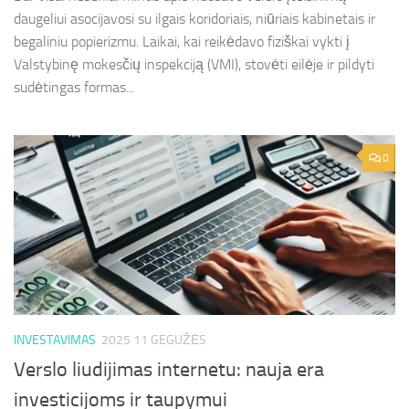
daugeliui asocijavosi su ilgais koridoriais, niūriais kabinetais ir
begaliniu popierizmu. Laikai, kai reikėdavo fiziškai vykti į
Valstybinę mokesčių inspekciją (VMI), stovėti eilėje ir pildyti
sudėtingas formas...
0
INVESTAVIMAS
2025 11 GEGUŽĖS
Verslo liudijimas internetu: nauja era
investicijoms ir taupymui