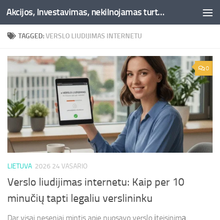
Akcijos, Investavimas, nekilnojamas turtas, kriptovaliutos - Besociai.lt
Skip to content
TAGGED:
VERSLO LIUDIJIMAS INTERNETU
0
LIETUVA
2026 24 VASARIO
Verslo liudijimas internetu: Kaip per 10
minučių tapti legaliu verslininku
Dar visai neseniai mintis apie nuosavo verslo įteisinimą