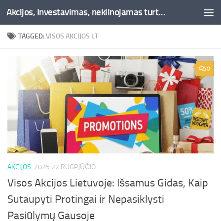
Akcijos, Investavimas, nekilnojamas turtas, kriptovaliutos - Besociai.lt
Skip to content
TAGGED:
VISOS AKCIJOS LT
0
AKCIJOS
2025 22 RUGPJŪČIO
Visos Akcijos Lietuvoje: Išsamus Gidas, Kaip
Sutaupyti Protingai ir Nepasiklysti
Pasiūlymų Gausoje