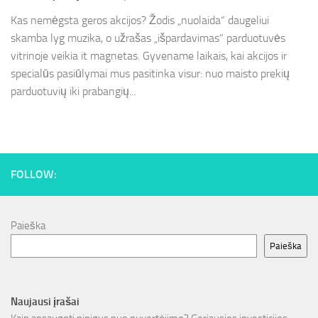
Kas nemėgsta geros akcijos? Žodis „nuolaida“ daugeliui
skamba lyg muzika, o užrašas „išpardavimas“ parduotuvės
vitrinoje veikia it magnetas. Gyvename laikais, kai akcijos ir
specialūs pasiūlymai mus pasitinka visur: nuo maisto prekių
parduotuvių iki prabangių...
FOLLOW:
Paieška
Paieška
Naujausi įrašai