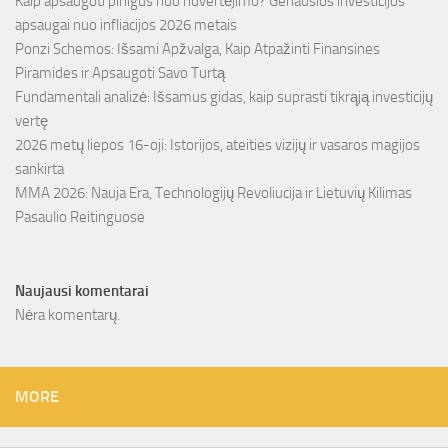
Kaip apsaugoti pinigus nuo nuvertėjimo? Geriausios investicijos
apsaugai nuo infliacijos 2026 metais
Ponzi Schemos: Išsami Apžvalga, Kaip Atpažinti Finansines
Piramides ir Apsaugoti Savo Turtą
Fundamentali analizė: Išsamus gidas, kaip suprasti tikrąją investicijų
vertę
2026 metų liepos 16-oji: Istorijos, ateities vizijų ir vasaros magijos
sankirta
MMA 2026: Nauja Era, Technologijų Revoliucija ir Lietuvių Kilimas
Pasaulio Reitinguose
Naujausi komentarai
Nėra komentarų.
MORE