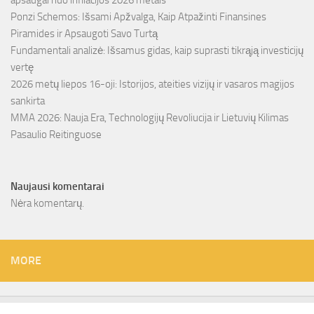
apsaugai nuo infliacijos 2026 metais
Ponzi Schemos: Išsami Apžvalga, Kaip Atpažinti Finansines
Piramides ir Apsaugoti Savo Turtą
Fundamentali analizė: Išsamus gidas, kaip suprasti tikrąją investicijų
vertę
2026 metų liepos 16-oji: Istorijos, ateities vizijų ir vasaros magijos
sankirta
MMA 2026: Nauja Era, Technologijų Revoliucija ir Lietuvių Kilimas
Pasaulio Reitinguose
Naujausi komentarai
Nėra komentarų.
MORE