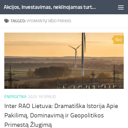
Akcijos, Investavimas, nekilnojamas turtas, kriptovaliutos - Besociai.lt
Skip to content
TAGGED:
VYDMANTŲ VĖJO PARKAS
0
ENERGETIKA
2025 19 SPALIO
Inter RAO Lietuva: Dramatiška Istorija Apie
Pakilimą, Dominavimą ir Geopolitikos
Primestą Žlugimą