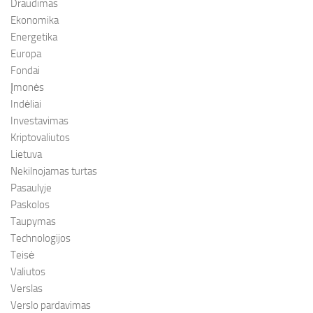
Draudimas
Ekonomika
Energetika
Europa
Fondai
Įmonės
Indėliai
Investavimas
Kriptovaliutos
Lietuva
Nekilnojamas turtas
Pasaulyje
Paskolos
Taupymas
Technologijos
Teisė
Valiutos
Verslas
Verslo pardavimas