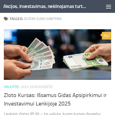
Akcijos, Investavimas, nekilnojamas turtas, kriptovaliutos - Besociai.lt
Skip to content
TAGGED:
ZLOTAS EURO SANTYKIS
0
VALIUTOS
2025 26 RUGPJŪČIO
Zloto Kursas: Išsamus Gidas Apsipirkimui ir
Investavimui Lenkijoje 2025
Lenkijos zlotas (PLN) – tai valiuta, kurios kursas daugeliui