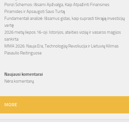
Ponzi Schemos: Išsami Apžvalga, Kaip Atpažinti Finansines
Piramides ir Apsaugoti Savo Turtą
Fundamentali analizė: Išsamus gidas, kaip suprasti tikrąją investicijų
vertę
2026 metų liepos 16-oji: Istorijos, ateities vizijų ir vasaros magijos
sankirta
MMA 2026: Nauja Era, Technologijų Revoliucija ir Lietuvių Kilimas
Pasaulio Reitinguose
Naujausi komentarai
Nėra komentarų.
MORE