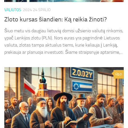
VALIUTOS
2024 24 SPALIO
Zloto kursas šiandien: Ką reikia žinoti?
Šiuo metu vis daugiau lietuvių domisi užsienio valiutų rinkomis,
ypač Lenkijos zlotu (PLN). Nors euras yra pagrindinė Lietuvos
valiuta, zlotas tampa aktualus tiems, kurie keliauja į Lenkiją,
prekiauja ar planuoja investuoti. Šiame straipsnyje aptarsime,...
0