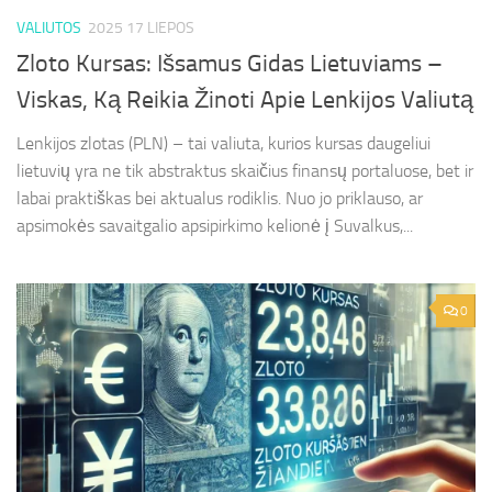
VALIUTOS
2025 17 LIEPOS
Zloto Kursas: Išsamus Gidas Lietuviams –
Viskas, Ką Reikia Žinoti Apie Lenkijos Valiutą
Lenkijos zlotas (PLN) – tai valiuta, kurios kursas daugeliui
lietuvių yra ne tik abstraktus skaičius finansų portaluose, bet ir
labai praktiškas bei aktualus rodiklis. Nuo jo priklauso, ar
apsimokės savaitgalio apsipirkimo kelionė į Suvalkus,...
0