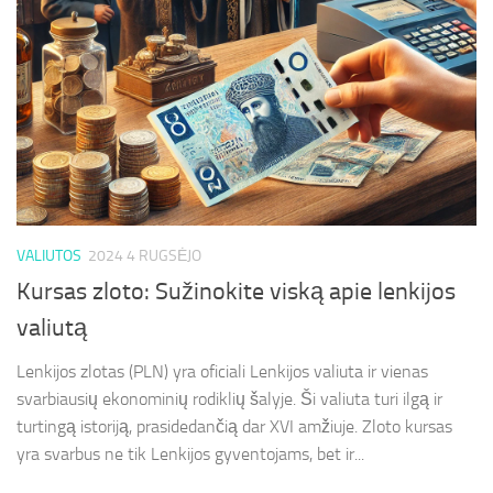
VALIUTOS
2024 4 RUGSĖJO
Kursas zloto: Sužinokite viską apie lenkijos
valiutą
Lenkijos zlotas (PLN) yra oficiali Lenkijos valiuta ir vienas
svarbiausių ekonominių rodiklių šalyje. Ši valiuta turi ilgą ir
turtingą istoriją, prasidedančią dar XVI amžiuje. Zloto kursas
yra svarbus ne tik Lenkijos gyventojams, bet ir...