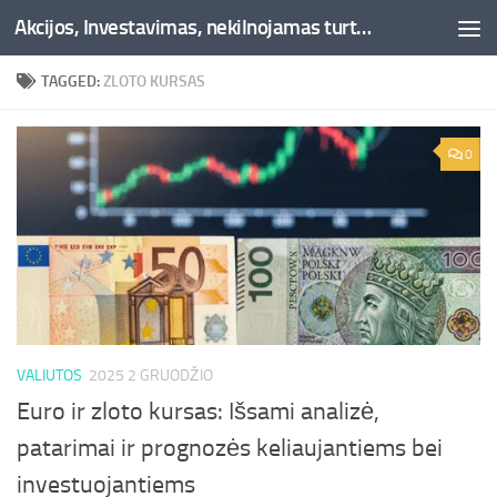
Akcijos, Investavimas, nekilnojamas turtas, kriptovaliutos - Besociai.lt
Skip to content
TAGGED:
ZLOTO KURSAS
0
VALIUTOS
2025 2 GRUODŽIO
Euro ir zloto kursas: Išsami analizė,
patarimai ir prognozės keliaujantiems bei
investuojantiems