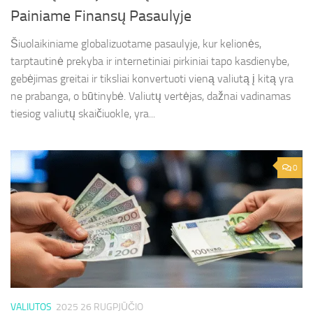
Painiame Finansų Pasaulyje
Šiuolaikiniame globalizuotame pasaulyje, kur kelionės,
tarptautinė prekyba ir internetiniai pirkiniai tapo kasdienybe,
gebėjimas greitai ir tiksliai konvertuoti vieną valiutą į kitą yra
ne prabanga, o būtinybė. Valiutų vertėjas, dažnai vadinamas
tiesiog valiutų skaičiuokle, yra...
0
VALIUTOS
2025 26 RUGPJŪČIO