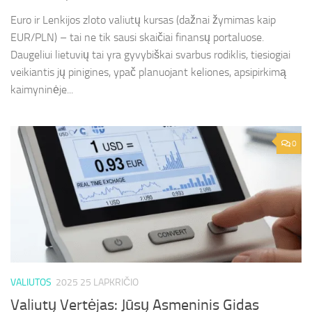
Euro ir Lenkijos zloto valiutų kursas (dažnai žymimas kaip
EUR/PLN) – tai ne tik sausi skaičiai finansų portaluose.
Daugeliui lietuvių tai yra gyvybiškai svarbus rodiklis, tiesiogiai
veikiantis jų pinigines, ypač planuojant keliones, apsipirkimą
kaimyninėje...
0
VALIUTOS
2025 25 LAPKRIČIO
Valiutų Vertėjas: Jūsų Asmeninis Gidas