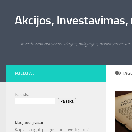
Skip to content
Akcijos, Investavimas, 
Investavimo naujienos, akcijos, obligacijos, nekilnojamas turta
FOLLOW:
TAG
Paieška
Paieška
Naujausi įrašai
Kaip apsaugoti pinigus nuo nuvertėjimo?