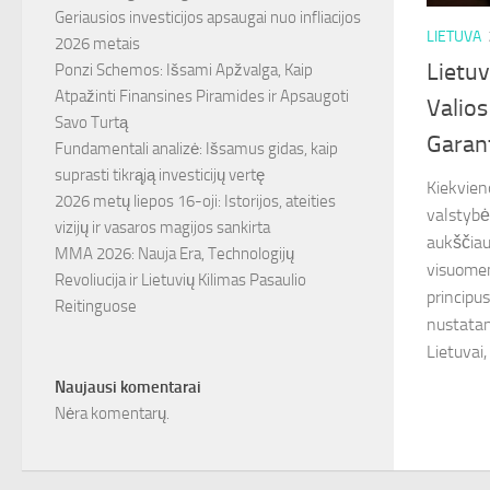
Geriausios investicijos apsaugai nuo infliacijos
LIETUVA
2026 metais
Lietuv
Ponzi Schemos: Išsami Apžvalga, Kaip
Atpažinti Finansines Piramides ir Apsaugoti
Valios
Savo Turtą
Garan
Fundamentali analizė: Išsamus gidas, kaip
suprasti tikrąją investicijų vertę
Kiekvien
2026 metų liepos 16-oji: Istorijos, ateities
valstybė
vizijų ir vasaros magijos sankirta
aukščiaus
MMA 2026: Nauja Era, Technologijų
visuomen
Revoliucija ir Lietuvių Kilimas Pasaulio
principus
Reitinguose
nustatant
Lietuvai,
Naujausi komentarai
Nėra komentarų.