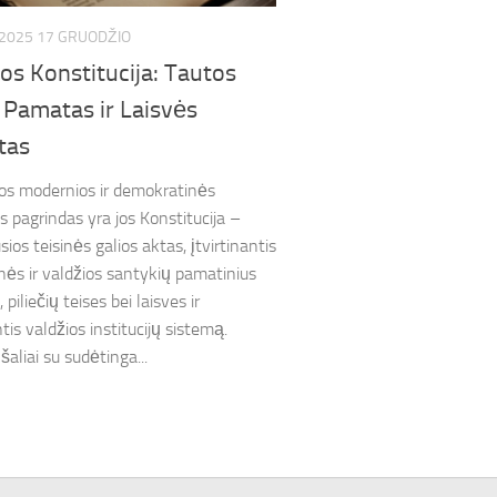
2025 17 GRUODŽIO
os Konstitucija: Tautos
 Pamatas ir Laisvės
tas
os modernios ir demokratinės
s pagrindas yra jos Konstitucija –
ios teisinės galios aktas, įtvirtinantis
ės ir valdžios santykių pamatinius
, piliečių teises bei laisves ir
is valdžios institucijų sistemą.
 šaliai su sudėtinga...