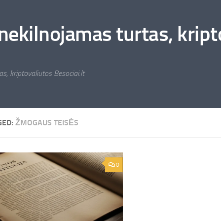
nekilnojamas turtas, kripto
s, kriptovaliutos Besociai.lt
GED:
ŽMOGAUS TEISĖS
0