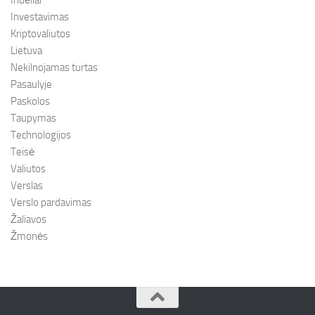
Indėliai
Investavimas
Kriptovaliutos
Lietuva
Nekilnojamas turtas
Pasaulyje
Paskolos
Taupymas
Technologijos
Teisė
Valiutos
Verslas
Verslo pardavimas
Žaliavos
Žmonės