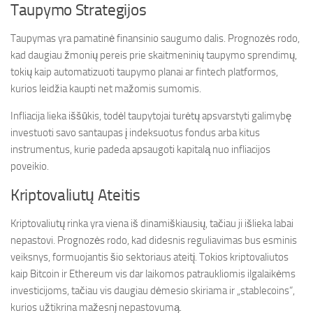
Taupymo Strategijos
Taupymas yra pamatinė finansinio saugumo dalis. Prognozės rodo,
kad daugiau žmonių pereis prie skaitmeninių taupymo sprendimų,
tokių kaip automatizuoti taupymo planai ar fintech platformos,
kurios leidžia kaupti net mažomis sumomis.
Infliacija lieka iššūkis, todėl taupytojai turėtų apsvarstyti galimybę
investuoti savo santaupas į indeksuotus fondus arba kitus
instrumentus, kurie padeda apsaugoti kapitalą nuo infliacijos
poveikio.
Kriptovaliutų Ateitis
Kriptovaliutų rinka yra viena iš dinamiškiausių, tačiau ji išlieka labai
nepastovi. Prognozės rodo, kad didesnis reguliavimas bus esminis
veiksnys, formuojantis šio sektoriaus ateitį. Tokios kriptovaliutos
kaip Bitcoin ir Ethereum vis dar laikomos patraukliomis ilgalaikėms
investicijoms, tačiau vis daugiau dėmesio skiriama ir „stablecoins“,
kurios užtikrina mažesnį nepastovumą.