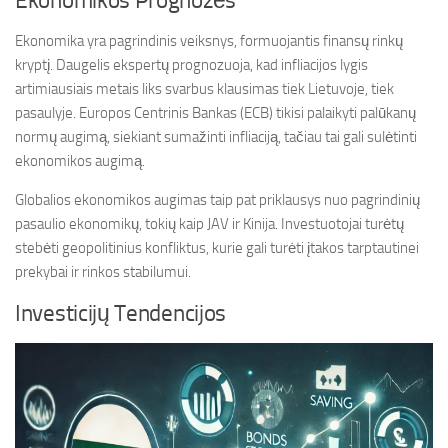
Ekonomikos Prognozės
Ekonomika yra pagrindinis veiksnys, formuojantis finansų rinkų
kryptį. Daugelis ekspertų prognozuoja, kad infliacijos lygis
artimiausiais metais liks svarbus klausimas tiek Lietuvoje, tiek
pasaulyje. Europos Centrinis Bankas (ECB) tikisi palaikyti palūkanų
normų augimą, siekiant sumažinti infliaciją, tačiau tai gali sulėtinti
ekonomikos augimą.
Globalios ekonomikos augimas taip pat priklausys nuo pagrindinių
pasaulio ekonomikų, tokių kaip JAV ir Kinija. Investuotojai turėtų
stebėti geopolitinius konfliktus, kurie gali turėti įtakos tarptautinei
prekybai ir rinkos stabilumui.
Investicijų Tendencijos