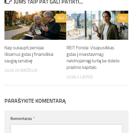
JUMS TAIP PAT GALI PATIKTI...
0
0
Kaip sukaupti pensijai:
REIT Fondai: Visapusiškas
Išsamus gidas į finansiškai
gidas į investavimą į
saugią senatvę
nekilnojamąjį turtą be didelio
pradinio kapitalo
2026 25 BIRŽELIO
2026 4 LIEPOS
PARAŠYKITE KOMENTARĄ
Komentaras
*