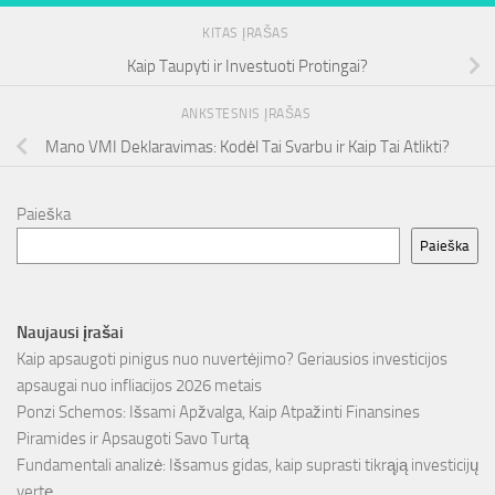
KITAS ĮRAŠAS
Kaip Taupyti ir Investuoti Protingai?
ANKSTESNIS ĮRAŠAS
Mano VMI Deklaravimas: Kodėl Tai Svarbu ir Kaip Tai Atlikti?
Paieška
Paieška
Naujausi įrašai
Kaip apsaugoti pinigus nuo nuvertėjimo? Geriausios investicijos
apsaugai nuo infliacijos 2026 metais
Ponzi Schemos: Išsami Apžvalga, Kaip Atpažinti Finansines
Piramides ir Apsaugoti Savo Turtą
Fundamentali analizė: Išsamus gidas, kaip suprasti tikrąją investicijų
vertę