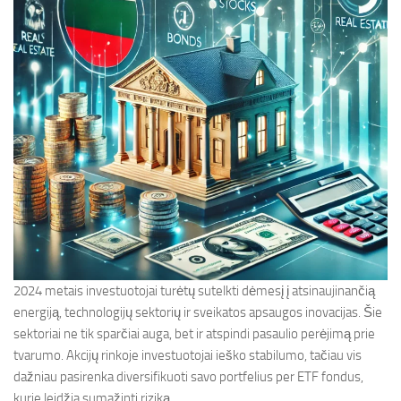
2024 metais investuotojai turėtų sutelkti dėmesį į atsinaujinančią
energiją, technologijų sektorių ir sveikatos apsaugos inovacijas. Šie
sektoriai ne tik sparčiai auga, bet ir atspindi pasaulio perėjimą prie
tvarumo. Akcijų rinkoje investuotojai ieško stabilumo, tačiau vis
dažniau pasirenka diversifikuoti savo portfelius per ETF fondus,
kurie leidžia sumažinti riziką.