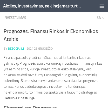
Akcijos, Investavimas, nekilnojamas turtas, kriptovaliutos - Besociai.lt
Skip to content
INVESTAVIMAS
0
Prognozės: Finansų Rinkos ir Ekonomikos
Ateitis
BY
BESOCIAI.LT
·
2024 26 GRUODŽIO
Finansų pasaulis yra dinamiškas, nuolat kintantis ir kupinas
galimybių. Prognozės apie ekonomiką, investicijas ir finansų rinkas
yra esminė sritis, kurioje investuotojai ieško atsakymų, kaip
tinkamai valdyti savo turtą ir apsaugoti nuo galimų ekonominių
sukrėtimų. Šiame straipsnyje aptarsime svarbiausias prognozių
temas, kurios padeda suprasti investavimo tendencijas,
nekilnojamojo turto rinkos perspektyvas ir taupymo strategijas
Lietuvoje ir pasaulyje.