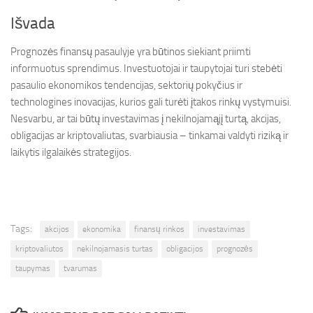
Išvada
Prognozės finansų pasaulyje yra būtinos siekiant priimti
informuotus sprendimus. Investuotojai ir taupytojai turi stebėti
pasaulio ekonomikos tendencijas, sektorių pokyčius ir
technologines inovacijas, kurios gali turėti įtakos rinkų vystymuisi.
Nesvarbu, ar tai būtų investavimas į nekilnojamąjį turtą, akcijas,
obligacijas ar kriptovaliutas, svarbiausia – tinkamai valdyti riziką ir
laikytis ilgalaikės strategijos.
Tags:
akcijos
ekonomika
finansų rinkos
investavimas
kriptovaliutos
nekilnojamasis turtas
obligacijos
prognozės
taupymas
tvarumas