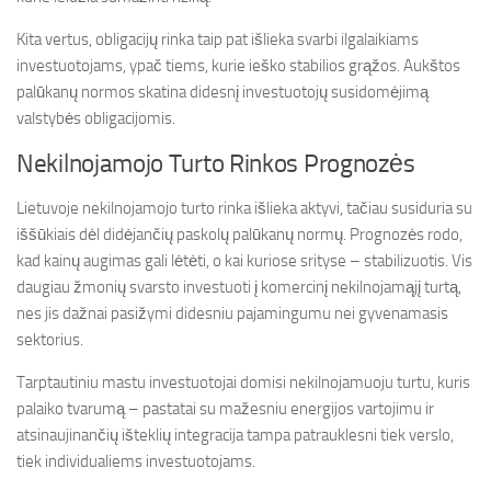
Kita vertus, obligacijų rinka taip pat išlieka svarbi ilgalaikiams
investuotojams, ypač tiems, kurie ieško stabilios grąžos. Aukštos
palūkanų normos skatina didesnį investuotojų susidomėjimą
valstybės obligacijomis.
Nekilnojamojo Turto Rinkos Prognozės
Lietuvoje nekilnojamojo turto rinka išlieka aktyvi, tačiau susiduria su
iššūkiais dėl didėjančių paskolų palūkanų normų. Prognozės rodo,
kad kainų augimas gali lėtėti, o kai kuriose srityse – stabilizuotis. Vis
daugiau žmonių svarsto investuoti į komercinį nekilnojamąjį turtą,
nes jis dažnai pasižymi didesniu pajamingumu nei gyvenamasis
sektorius.
Tarptautiniu mastu investuotojai domisi nekilnojamuoju turtu, kuris
palaiko tvarumą – pastatai su mažesniu energijos vartojimu ir
atsinaujinančių išteklių integracija tampa patrauklesni tiek verslo,
tiek individualiems investuotojams.