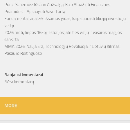
Ponzi Schemos: Išsami Apžvalga, Kaip Atpažinti Finansines
Piramides ir Apsaugoti Savo Turtą
Fundamentali analizė: Išsamus gidas, kaip suprasti tikrąją investicijų
vertę
2026 metų liepos 16-oji: Istorijos, ateities vizijų ir vasaros magijos
sankirta
MMA 2026: Nauja Era, Technologijų Revoliucija ir Lietuvių Kilimas
Pasaulio Reitinguose
Naujausi komentarai
Nėra komentarų.
MORE