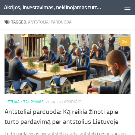
Akcijos, Investavimas, nekilnojamas turtas, kriptovaliutos - Besociai.lt
Skip to content
TAGGED:
ANTSTOLIAI PARDUODA
0
LIETUVA
/
TAUPYMAS
2024 25 LAPKRIČIO
Antstoliai parduoda: Ką reikia žinoti apie
turto pardavimą per antstolius Lietuvoje
Turto pardavimas per antstolius, arba antstolių organizuojami