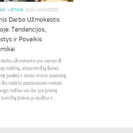
KA
/
LIETUVA
2024 3 GRUODŽIO
inis Darbo Užmokestis
oje: Tendencijos,
stys ir Poveikis
mikai
s darbo užmokestis yra vienas iš
ių rodiklių, atspindinčių šalies
ę padėtį ir darbo rinkos sveikatą.
 šis rodiklis pastaraisiais metais
augo, tačiau vis dar yra įvairių
 turinčių įtakos jo dydžiui ir...