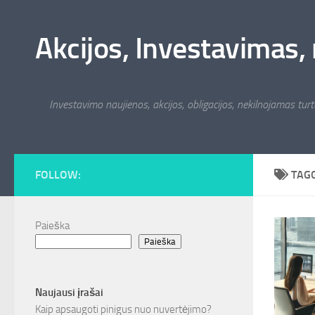
Skip to content
Akcijos, Investavimas, 
Investavimo naujienos, akcijos, obligacijos, nekilnojamas turta
FOLLOW:
TAG
Paieška
Paieška
Naujausi įrašai
Kaip apsaugoti pinigus nuo nuvertėjimo?