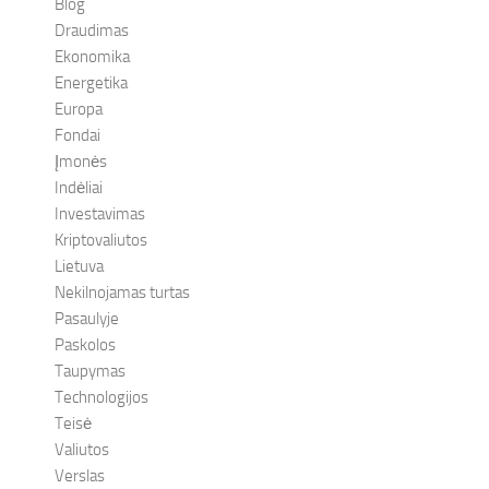
Blog
Draudimas
Ekonomika
Energetika
Europa
Fondai
Įmonės
Indėliai
Investavimas
Kriptovaliutos
Lietuva
Nekilnojamas turtas
Pasaulyje
Paskolos
Taupymas
Technologijos
Teisė
Valiutos
Verslas