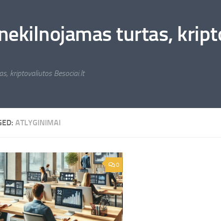
nekilnojamas turtas, kripto
s, kriptovaliutos Besociai.lt
GED:
ATLYGINIMAI
0