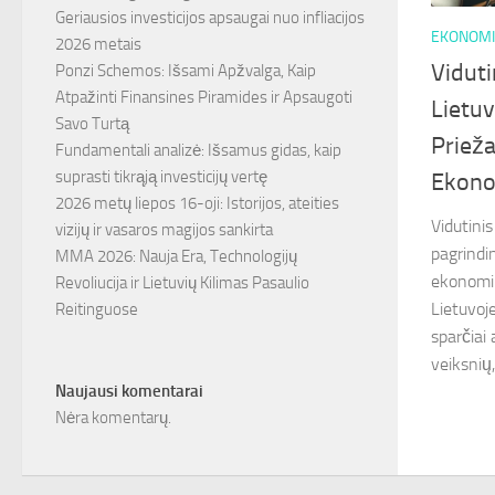
Geriausios investicijos apsaugai nuo infliacijos
EKONOMI
2026 metais
Vidut
Ponzi Schemos: Išsami Apžvalga, Kaip
Atpažinti Finansines Piramides ir Apsaugoti
Lietuv
Savo Turtą
Prieža
Fundamentali analizė: Išsamus gidas, kaip
suprasti tikrąją investicijų vertę
Ekono
2026 metų liepos 16-oji: Istorijos, ateities
Vidutini
vizijų ir vasaros magijos sankirta
pagrindin
MMA 2026: Nauja Era, Technologijų
ekonomin
Revoliucija ir Lietuvių Kilimas Pasaulio
Lietuvoje
Reitinguose
sparčiai 
veiksnių,
Naujausi komentarai
Nėra komentarų.