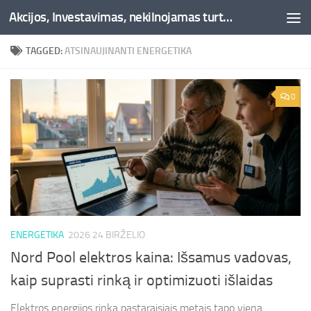
Akcijos, Investavimas, nekilnojamas turtas, kriptovaliutos - Besociai.lt
Skip to content
TAGGED:
ATSINAUJINANTI ENERGETIKA
0
ENERGETIKA
2026 24 BIRŽELIO
Nord Pool elektros kaina: Išsamus vadovas,
kaip suprasti rinką ir optimizuoti išlaidas
Elektros energijos rinka pastaraisiais metais tapo viena