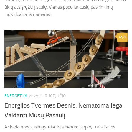
ūkių atsigręžti į saulę. Vienas populiariausių pasirinkimų
individualiems namams...
0
ENERGETIKA
2025 31 RUGPJŪČIO
Energijos Tvermės Dėsnis: Nematoma Jėga,
Valdanti Mūsų Pasaulį
Ar kada nors susimąstėte, kas bendro tarp rytinės kavos