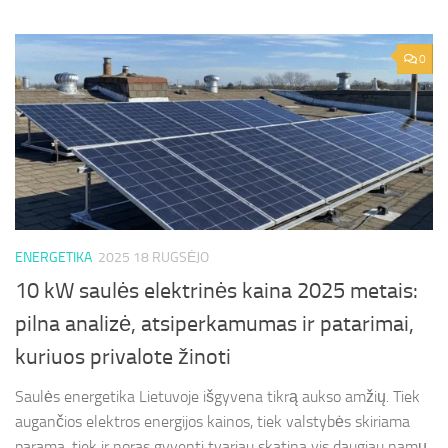
0
ENERGETIKA
2025 18 RUGSĖJO
10 kW saulės elektrinės kaina 2025 metais:
pilna analizė, atsiperkamumas ir patarimai,
kuriuos privalote žinoti
Saulės energetika Lietuvoje išgyvena tikrą aukso amžių. Tiek
augančios elektros energijos kainos, tiek valstybės skiriama
parama, tiek ir noras gyventi tvariau skatina vis daugiau namų