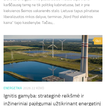
karščiausių temų ne tik politikų kabinetuose, bet ir prie
kiekvienos šeimos vakarienės stalo. Lietuvai tapus pilnateise
liberalizuotos rinkos dalyve, terminas „Nord Pool elektros
kaina“ tapo kasdienybe. Tačiau,...
0
ENERGETIKA
2026 22 KOVO
Ignitis gamyba: strateginė reikšmė ir
inžineriniai pajėgumai užtikrinant energetinį