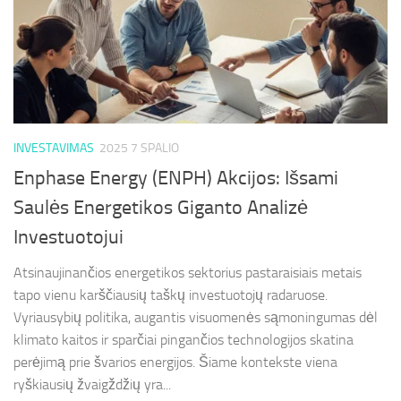
INVESTAVIMAS
2025 7 SPALIO
Enphase Energy (ENPH) Akcijos: Išsami
Saulės Energetikos Giganto Analizė
Investuotojui
Atsinaujinančios energetikos sektorius pastaraisiais metais
tapo vienu karščiausių taškų investuotojų radaruose.
Vyriausybių politika, augantis visuomenės sąmoningumas dėl
klimato kaitos ir sparčiai pingančios technologijos skatina
perėjimą prie švarios energijos. Šiame kontekste viena
ryškiausių žvaigždžių yra...