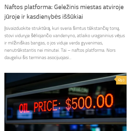
Naftos platforma: Geležinis miestas atviroje
jūroje ir kasdienybės iššūkiai
Įsivaizduokite struktūrą, kuri sveria šimtus tūkstančių tonų,
stovi viduryje šėliojančio vandenyno, atlaiko uraganinius vėjus
ir milžiniškas bangas, o jos viduje verda gyvenimas,
nenutrūkstantis nei minutei. Tai – naftos platforma. Nors
daugeliui šis terminas asocijuojasi...
0