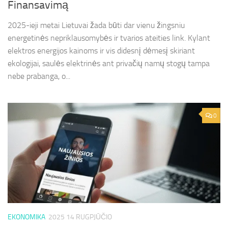
Finansavimą
2025-ieji metai Lietuvai žada būti dar vienu žingsniu
energetinės nepriklausomybės ir tvarios ateities link. Kylant
elektros energijos kainoms ir vis didesnį dėmesį skiriant
ekologijai, saulės elektrinės ant privačių namų stogų tampa
nebe prabanga, o...
0
EKONOMIKA
2025 14 RUGPJŪČIO