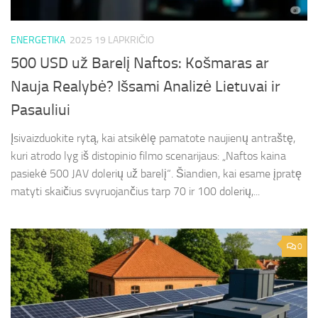
ENERGETIKA
2025 19 LAPKRIČIO
500 USD už Barelį Naftos: Košmaras ar
Nauja Realybė? Išsami Analizė Lietuvai ir
Pasauliui
Įsivaizduokite rytą, kai atsikėlę pamatote naujienų antraštę,
kuri atrodo lyg iš distopinio filmo scenarijaus: „Naftos kaina
pasiekė 500 JAV dolerių už barelį“. Šiandien, kai esame įpratę
matyti skaičius svyruojančius tarp 70 ir 100 dolerių,...
0