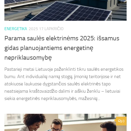
ENERGETIKA
2025 17 LAPKRIČIO
Parama saulės elektrinėms 2025: išsamus
gidas planuojantiems energetinę
nepriklausomybę
Pastarieji metai Lietuvoje paženklinti tikru saulės energetikos
bumu. Ant individualių namų stogų, įmonių teritorijose ir net
atokiuose laukuose dygstančios saulės elektrinės tapo
neatsiejama kraštovaizdžio dalimi ir aiškiu ženklu – lietuviai
siekia energetinės nepriklausomybės, mažesnių...
0