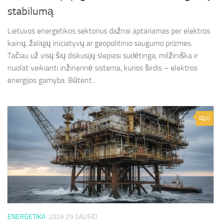
stabilumą
Lietuvos energetikos sektorius dažnai aptariamas per elektros
kainų, žaliųjų iniciatyvų ar geopolitinio saugumo prizmes.
Tačiau už visų šių diskusijų slepiasi sudėtinga, milžiniška ir
nuolat veikianti inžinerinė sistema, kurios širdis – elektros
energijos gamyba. Būtent...
0
ENERGETIKA
2026 29 SAUSIO