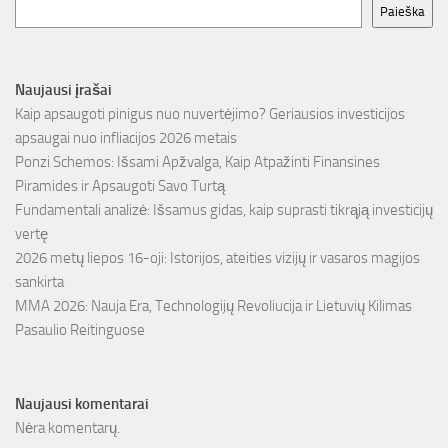
Paieška
Naujausi įrašai
Kaip apsaugoti pinigus nuo nuvertėjimo? Geriausios investicijos
apsaugai nuo infliacijos 2026 metais
Ponzi Schemos: Išsami Apžvalga, Kaip Atpažinti Finansines
Piramides ir Apsaugoti Savo Turtą
Fundamentali analizė: Išsamus gidas, kaip suprasti tikrąją investicijų
vertę
2026 metų liepos 16-oji: Istorijos, ateities vizijų ir vasaros magijos
sankirta
MMA 2026: Nauja Era, Technologijų Revoliucija ir Lietuvių Kilimas
Pasaulio Reitinguose
Naujausi komentarai
Nėra komentarų.