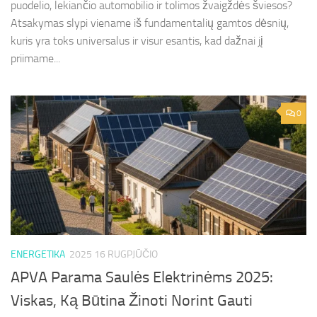
puodelio, lekiančio automobilio ir tolimos žvaigždės šviesos?
Atsakymas slypi viename iš fundamentalių gamtos dėsnių,
kuris yra toks universalus ir visur esantis, kad dažnai jį
priimame...
0
ENERGETIKA
2025 16 RUGPJŪČIO
APVA Parama Saulės Elektrinėms 2025:
Viskas, Ką Būtina Žinoti Norint Gauti