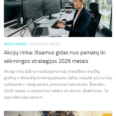
INVESTAVIMAS
2026 25 BALANDŽIO
Akcijų rinka: Išsamus gidas nuo pamatų iki
sėkmingos strategijos 2026 metais
Akcijų rinka dažnai vaizduojama kaip chaotiškas skaičių,
grafikų ir rėkiančių brokerių pasaulis, tačiau realybė yra kur kas
subtilesnė ir, tiesą sakant, prieinama kiekvienam. Šiandien,
2026-aisiais, investavimas nebėra tik elitinis užsiėmimas. Tai
tapo būtinybe siekiant...