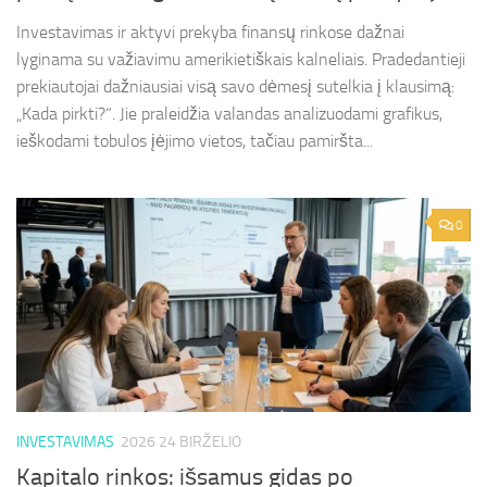
Investavimas ir aktyvi prekyba finansų rinkose dažnai
lyginama su važiavimu amerikietiškais kalneliais. Pradedantieji
prekiautojai dažniausiai visą savo dėmesį sutelkia į klausimą:
„Kada pirkti?“. Jie praleidžia valandas analizuodami grafikus,
ieškodami tobulos įėjimo vietos, tačiau pamiršta...
0
INVESTAVIMAS
2026 24 BIRŽELIO
Kapitalo rinkos: išsamus gidas po