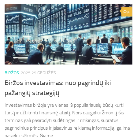
0
BIRŽOS
2025 29 GEGUŽĖS
Biržos investavimas: nuo pagrindų iki
pažangių strategijų
Investavimas biržoje yra vienas iš populiariausių būdų kurti
turtą ir užtikrinti finansinę ateitį. Nors daugeliui žmonių šis
terminas gali pasirodyti sudėtingas ir rizikingas, supratus
pagrindinius principus ir įsisavinus reikiamą informaciją, galima
pasiekti sėkmės. Šiame...