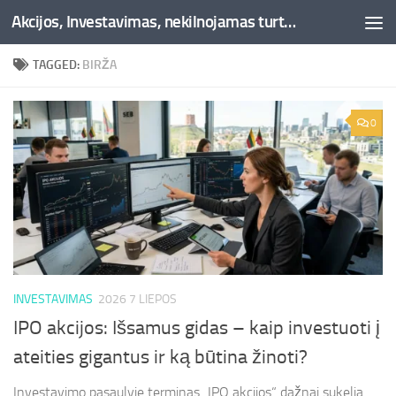
Akcijos, Investavimas, nekilnojamas turtas, kriptovaliutos - Besociai.lt
Skip to content
TAGGED:
BIRŽA
0
INVESTAVIMAS
2026 7 LIEPOS
IPO akcijos: Išsamus gidas – kaip investuoti į
ateities gigantus ir ką būtina žinoti?
Investavimo pasaulyje terminas „IPO akcijos“ dažnai sukelia