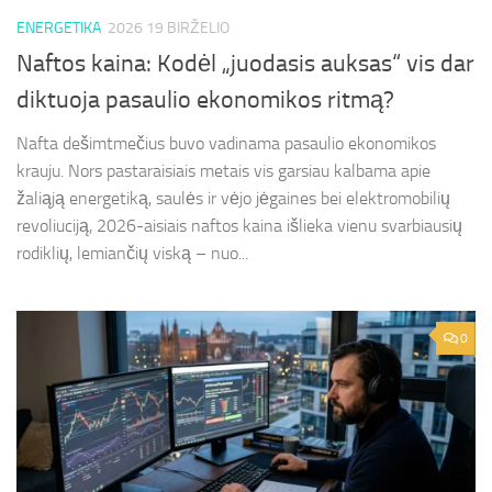
ENERGETIKA
2026 19 BIRŽELIO
Naftos kaina: Kodėl „juodasis auksas“ vis dar
diktuoja pasaulio ekonomikos ritmą?
Nafta dešimtmečius buvo vadinama pasaulio ekonomikos
krauju. Nors pastaraisiais metais vis garsiau kalbama apie
žaliąją energetiką, saulės ir vėjo jėgaines bei elektromobilių
revoliuciją, 2026-aisiais naftos kaina išlieka vienu svarbiausių
rodiklių, lemiančių viską – nuo...
0