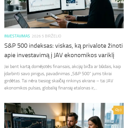
INVESTAVIMAS
2026 5 BIRŽELIO
S&P 500 indeksas: viskas, ką privalote žinoti
apie investavimą į JAV ekonomikos variklį
Jei bent kartą domėjotės finansais, akcijų birža ar būdais, kaip
įdarbinti savo pinigus, pavadinimas „S&P 500“ jums tikrai
girdėtas. Tai nėra tiesiog skaičių rinkinys ekrane – tai JAV
ekonomikos pulsas, globalių finansų etalonas ir,...
0