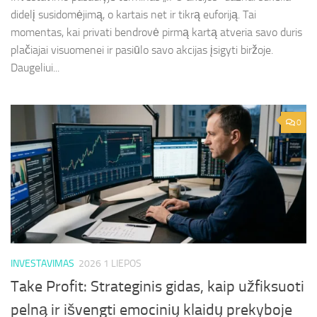
didelį susidomėjimą, o kartais net ir tikrą euforiją. Tai
momentas, kai privati bendrovė pirmą kartą atveria savo duris
plačiajai visuomenei ir pasiūlo savo akcijas įsigyti biržoje.
Daugeliui...
0
INVESTAVIMAS
2026 1 LIEPOS
Take Profit: Strateginis gidas, kaip užfiksuoti
pelną ir išvengti emocinių klaidų prekyboje