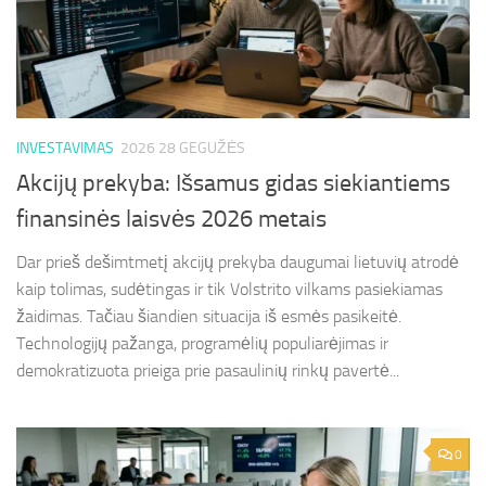
INVESTAVIMAS
2026 28 GEGUŽĖS
Akcijų prekyba: Išsamus gidas siekiantiems
finansinės laisvės 2026 metais
Dar prieš dešimtmetį akcijų prekyba daugumai lietuvių atrodė
kaip tolimas, sudėtingas ir tik Volstrito vilkams pasiekiamas
žaidimas. Tačiau šiandien situacija iš esmės pasikeitė.
Technologijų pažanga, programėlių populiarėjimas ir
demokratizuota prieiga prie pasaulinių rinkų pavertė...
0