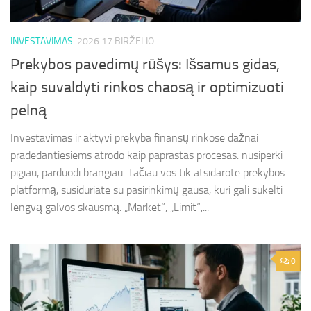
INVESTAVIMAS
2026 17 BIRŽELIO
Prekybos pavedimų rūšys: Išsamus gidas,
kaip suvaldyti rinkos chaosą ir optimizuoti
pelną
Investavimas ir aktyvi prekyba finansų rinkose dažnai
pradedantiesiems atrodo kaip paprastas procesas: nusiperki
pigiau, parduodi brangiau. Tačiau vos tik atsidarote prekybos
platformą, susiduriate su pasirinkimų gausa, kuri gali sukelti
lengvą galvos skausmą. „Market“, „Limit“,...
0