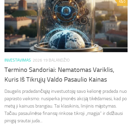
0
INVESTAVIMAS
2026 19 BALANDŽIO
Termino Sandoriai: Nematomas Variklis,
Kuris Iš Tikrųjų Valdo Pasaulio Kainas
Daugelis pradedančiųjų investuotojų savo kelionę pradeda nuo
paprasto veiksmo: nusiperka įmonės akciją tikėdamiesi, kad po
metų ji kainuos brangiau. Tai klasikinis, linijinis mąstymas.
Tačiau pasaulinėse finansų rinkose tikroji „magija” ir didžiausi
pinigų srautai juda...