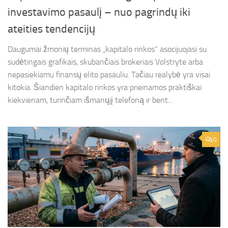
investavimo pasaulį – nuo pagrindų iki
ateities tendencijų
Daugumai žmonių terminas „kapitalo rinkos“ asocijuojasi su
sudėtingais grafikais, skubančiais brokeriais Volstryte arba
nepasiekiamu finansų elito pasauliu. Tačiau realybė yra visai
kitokia. Šiandien kapitalo rinkos yra prieinamos praktiškai
kiekvienam, turinčiam išmanųjį telefoną ir bent...
0