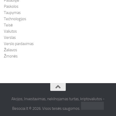
Pasaulyje
Paskolos
Taupymas
Technologijos
Teisė
Valiutos
Verslas
Verslo pardavimas
Žaliavos
Žmonės
Akcijos, Investavimas, nekilnojamas turtas, kriptovaliutos -
Besociai.lt © 2026. Visos teisės saugomos.