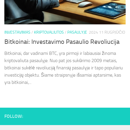
INVESTAVIMAS
/
KRIPTOVALIUTOS
/
PASAULYJE
2024 11 RUGPJŪČIO
Bitkoinai: Investavimo Pasaulio Revoliucija
Bitkoinai, dar vadinami BTC, yra pirmoji ir labiausiai žinoma
kriptovaliuta pasaulyje. Nuo pat jos sukūrimo 2009 metais,
bitkoinai sukėlė revoliuciją finansų pasaulyje ir tapo populiariu
investicijų objektu. Šiame straipsnyje išsamiai aptarsime, kas
yra bitkoinai,...
FOLLOW: