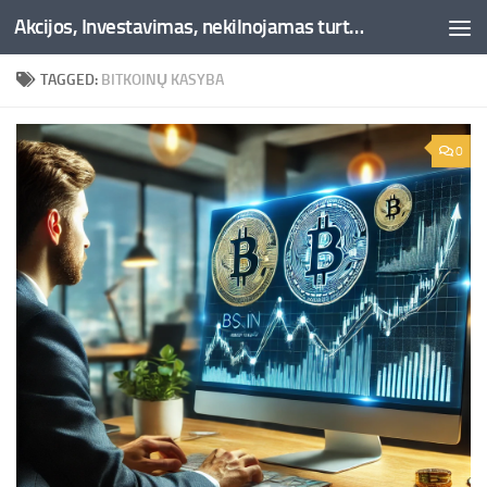
Akcijos, Investavimas, nekilnojamas turtas, kriptovaliutos - Besociai.lt
Skip to content
TAGGED:
BITKOINŲ KASYBA
0