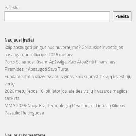
Paieška
Paieška
Naujausi įrašai
Kaip apsaugoti pinigus nuo nuvertėjimo? Geriausios investicijos
apsaugai nuo infliacijos 2026 metais
Ponzi Schemos: Išsami Apžvalga, Kaip Atpažinti Finansines
Piramides ir Apsaugoti Savo Turtą
Fundamentali analizė: Išsamus gidas, kaip suprasti tikrąją investicijų
vertę
2026 metų liepos 16-oji: Istorijos, ateities vizijų ir vasaros magijos
sankirta
MMA 2026: Nauja Era, Technologijų Revoliucija ir Lietuvių Kilimas
Pasaulio Reitinguose
Naujausi komentarai