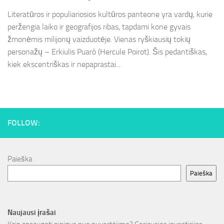
Literatūros ir populiariosios kultūros panteone yra vardų, kurie
peržengia laiko ir geografijos ribas, tapdami kone gyvais
žmonėmis milijonų vaizduotėje. Vienas ryškiausių tokių
personažų – Erkiulis Puarò (Hercule Poirot). Šis pedantiškas,
kiek ekscentriškas ir nepaprastai...
FOLLOW:
Paieška
Paieška
Naujausi įrašai