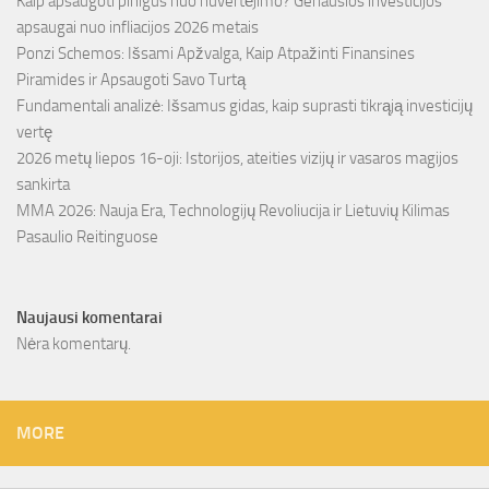
Kaip apsaugoti pinigus nuo nuvertėjimo? Geriausios investicijos
apsaugai nuo infliacijos 2026 metais
Ponzi Schemos: Išsami Apžvalga, Kaip Atpažinti Finansines
Piramides ir Apsaugoti Savo Turtą
Fundamentali analizė: Išsamus gidas, kaip suprasti tikrąją investicijų
vertę
2026 metų liepos 16-oji: Istorijos, ateities vizijų ir vasaros magijos
sankirta
MMA 2026: Nauja Era, Technologijų Revoliucija ir Lietuvių Kilimas
Pasaulio Reitinguose
Naujausi komentarai
Nėra komentarų.
MORE