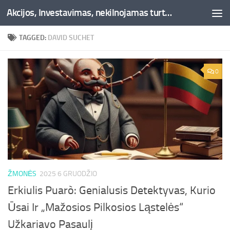
Akcijos, Investavimas, nekilnojamas turtas, kriptovaliutos - Besociai.lt
Skip to content
TAGGED:
DAVID SUCHET
0
ŽMONĖS
2025 6 GRUODŽIO
Erkiulis Puarò: Genialusis Detektyvas, Kurio
Ūsai Ir „Mažosios Pilkosios Ląstelės“
Užkariavo Pasaulį