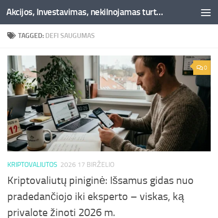
Akcijos, Investavimas, nekilnojamas turtas, kriptovaliutos - Besociai.lt
Skip to content
TAGGED:
DEFI SAUGUMAS
0
KRIPTOVALIUTOS
2026 17 BIRŽELIO
Kriptovaliutų piniginė: Išsamus gidas nuo
pradedančiojo iki eksperto – viskas, ką
privalote žinoti 2026 m.