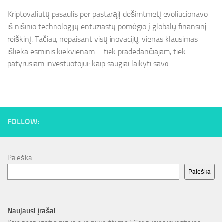
Kriptovaliutų pasaulis per pastarąjį dešimtmetį evoliucionavo
iš nišinio technologijų entuziastų pomėgio į globalų finansinį
reiškinį. Tačiau, nepaisant visų inovacijų, vienas klausimas
išlieka esminis kiekvienam – tiek pradedančiajam, tiek
patyrusiam investuotojui: kaip saugiai laikyti savo...
FOLLOW:
Paieška
Paieška
Naujausi įrašai