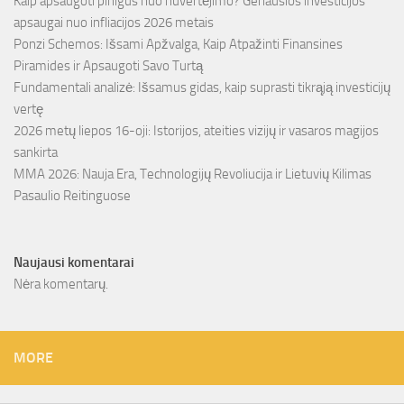
Kaip apsaugoti pinigus nuo nuvertėjimo? Geriausios investicijos
apsaugai nuo infliacijos 2026 metais
Ponzi Schemos: Išsami Apžvalga, Kaip Atpažinti Finansines
Piramides ir Apsaugoti Savo Turtą
Fundamentali analizė: Išsamus gidas, kaip suprasti tikrąją investicijų
vertę
2026 metų liepos 16-oji: Istorijos, ateities vizijų ir vasaros magijos
sankirta
MMA 2026: Nauja Era, Technologijų Revoliucija ir Lietuvių Kilimas
Pasaulio Reitinguose
Naujausi komentarai
Nėra komentarų.
MORE