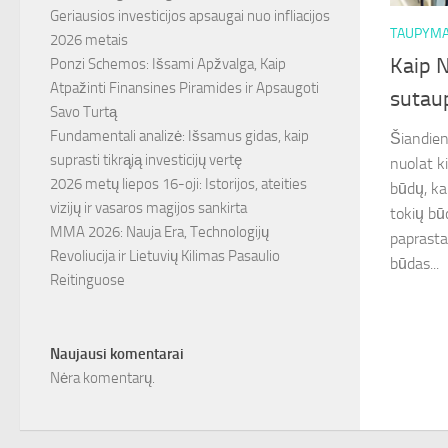
Geriausios investicijos apsaugai nuo infliacijos
TAUPYM
2026 metais
Kaip N
Ponzi Schemos: Išsami Apžvalga, Kaip
Atpažinti Finansines Piramides ir Apsaugoti
sutaup
Savo Turtą
Fundamentali analizė: Išsamus gidas, kaip
Šiandien
suprasti tikrąją investicijų vertę
nuolat k
2026 metų liepos 16-oji: Istorijos, ateities
būdų, kai
vizijų ir vasaros magijos sankirta
tokių bū
MMA 2026: Nauja Era, Technologijų
paprasta
Revoliucija ir Lietuvių Kilimas Pasaulio
būdas...
Reitinguose
Naujausi komentarai
Nėra komentarų.