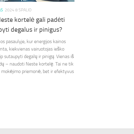
AS
2024 8 SPALIO
este kortelė gali padėti
yti degalus ir pinigus?
os pasaulyje, kur energijos kainos
inta, kiekvienas vairuotojas ieško
p sutaupyti degalų ir pinigų. Vienas iš
dų – naudoti Neste kortelę. Tai ne tik
 mokėjimo priemonė, bet ir efektyvus