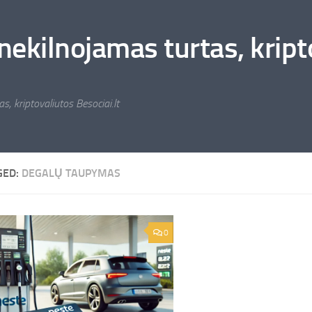
nekilnojamas turtas, kripto
s, kriptovaliutos Besociai.lt
GED:
DEGALŲ TAUPYMAS
0