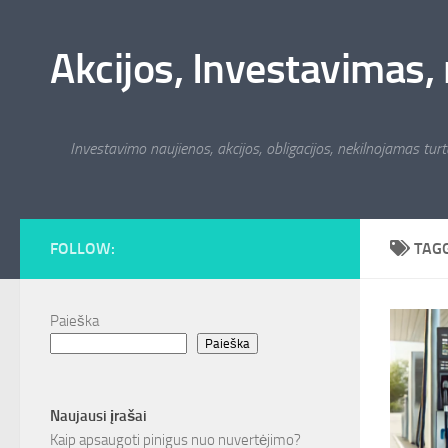
Skip to content
Akcijos, Investavimas, 
Investavimo naujienos, akcijos, obligacijos, nekilnojamas turta
FOLLOW:
TAG
Paieška
Paieška
Naujausi įrašai
Kaip apsaugoti pinigus nuo nuvertėjimo?