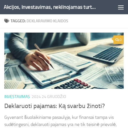
Akcijos, Investavimas, nekilnojamas turtas, kriptovaliutos - Besociai.lt
Skip to content
TAGGED:
DEKLARAVIMO KLAIDOS
0
INVESTAVIMAS
2024 24 GRUODŽIO
Deklaruoti pajamas: Ką svarbu žinoti?
Gyvenant šiuolaikiniame pasaulyje, kur finansai tampa vis
sudėtingesni, deklaruoti pajamas yra ne tik teisinė prievolė,