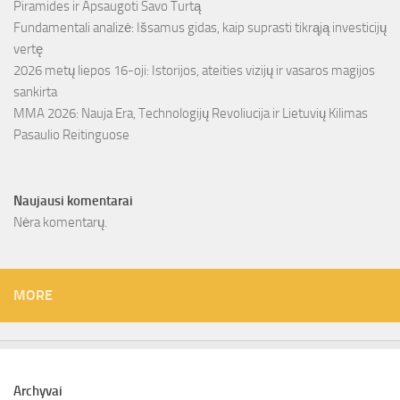
Piramides ir Apsaugoti Savo Turtą
Fundamentali analizė: Išsamus gidas, kaip suprasti tikrąją investicijų
vertę
2026 metų liepos 16-oji: Istorijos, ateities vizijų ir vasaros magijos
sankirta
MMA 2026: Nauja Era, Technologijų Revoliucija ir Lietuvių Kilimas
Pasaulio Reitinguose
Naujausi komentarai
Nėra komentarų.
MORE
Archyvai