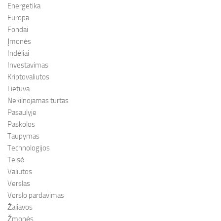
Energetika
Europa
Fondai
Įmonės
Indėliai
Investavimas
Kriptovaliutos
Lietuva
Nekilnojamas turtas
Pasaulyje
Paskolos
Taupymas
Technologijos
Teisė
Valiutos
Verslas
Verslo pardavimas
Žaliavos
Žmonės