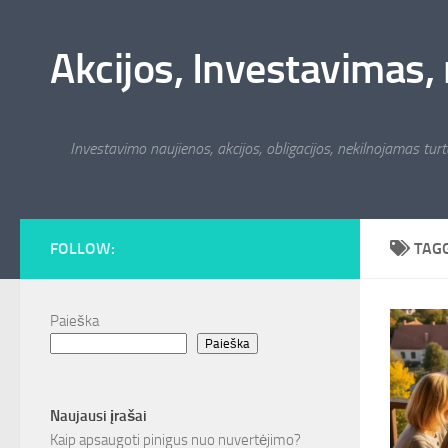
Skip to content
Akcijos, Investavimas, 
Investavimo naujienos, akcijos, obligacijos, nekilnojamas turta
FOLLOW:
TAG
Paieška
Paieška
Naujausi įrašai
Kaip apsaugoti pinigus nuo nuvertėjimo?