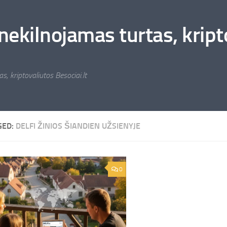
nekilnojamas turtas, kripto
s, kriptovaliutos Besociai.lt
GED:
DELFI ŽINIOS ŠIANDIEN UŽSIENYJE
0