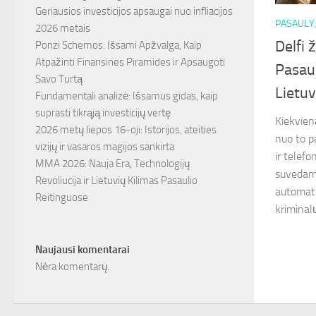
Geriausios investicijos apsaugai nuo infliacijos
PASAULY
2026 metais
Delfi 
Ponzi Schemos: Išsami Apžvalga, Kaip
Atpažinti Finansines Piramides ir Apsaugoti
Pasaul
Savo Turtą
Lietu
Fundamentali analizė: Išsamus gidas, kaip
suprasti tikrąją investicijų vertę
Kiekvien
2026 metų liepos 16-oji: Istorijos, ateities
nuo to p
vizijų ir vasaros magijos sankirta
ir telefo
MMA 2026: Nauja Era, Technologijų
suvedama
Revoliucija ir Lietuvių Kilimas Pasaulio
automati
Reitinguose
kriminalų
Naujausi komentarai
Nėra komentarų.