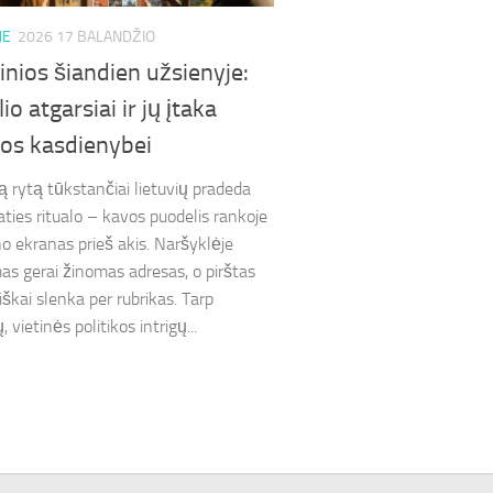
JE
2026 17 BALANDŽIO
žinios šiandien užsienyje:
io atgarsiai ir jų įtaka
vos kasdienybei
ą rytą tūkstančiai lietuvių pradeda
aties ritualo – kavos puodelis rankoje
no ekranas prieš akis. Naršyklėje
s gerai žinomas adresas, o pirštas
škai slenka per rubrikas. Tarp
, vietinės politikos intrigų...