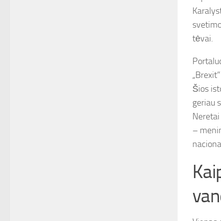
Karalyst
svetimos
tėvai.
Portalu
„Brexit
Šios ist
geriau 
Neretai
– menin
naciona
Kaip
van