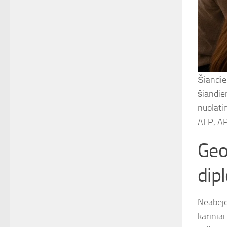
Šiandie
šiandien
nuolati
AFP, AP
Geop
dip
Neabejot
kariniai