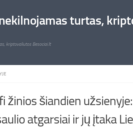
nekilnojamas turtas, kripto
s, kriptovaliutos Besociai.lt
YJE
fi žinios šiandien užsienyje:
aulio atgarsiai ir jų įtaka L