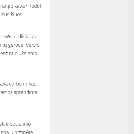
abrango kava? Kodėl
isus šiuos
onės rodikliai ar
nių gerove. Verslo
tent nuo užsienio
taka darbo rinkai.
stemos sprendimai.
i ir socialinio
vena Jungtinėje