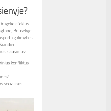
sienyje?
Drugelio efektas
ngtone, Briuselyje
eksporto galimybes
 šiandien
lius klausimus:
inius konfliktus
inei?
os socialinės