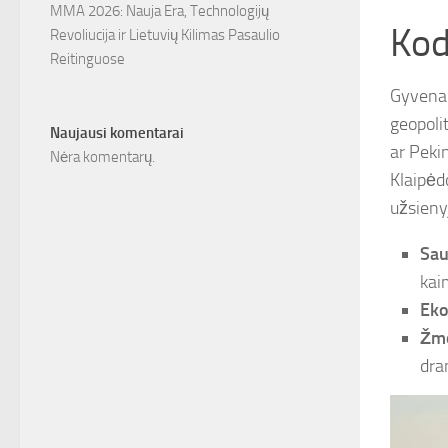
MMA 2026: Nauja Era, Technologijų
Kod
Revoliucija ir Lietuvių Kilimas Pasaulio
Reitinguose
Gyvenam
geopolit
Naujausi komentarai
ar Peki
Nėra komentarų.
Klaipėd
užsieny
Sau
kai
Eko
Žmo
dra