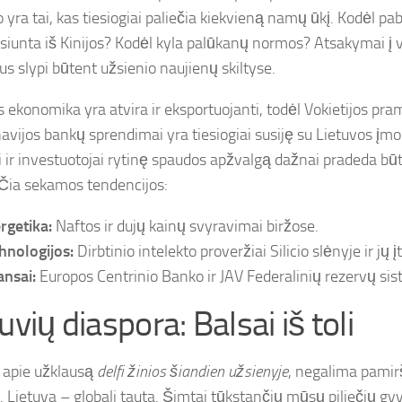
o yra tai, kas tiesiogiai paliečia kiekvieną namų ūkį. Kodėl p
 siunta iš Kinijos? Kodėl kyla palūkanų normos? Atsakymai į v
us slypi būtent užsienio naujienų skiltyse.
 ekonomika yra atvira ir eksportuojanti, todėl Vokietijos pram
avijos bankų sprendimai yra tiesiogiai susiję su Lietuvos įmo
i ir investuotojai rytinę spaudos apžvalgą dažnai pradeda bū
. Čia sekamos tendencijos:
rgetika:
Naftos ir dujų kainų svyravimai biržose.
hnologijos:
Dirbtinio intelekto proveržiai Silicio slėnyje ir jų į
ansai:
Europos Centrinio Banko ir JAV Federalinių rezervų si
uvių diaspora: Balsai iš toli
 apie užklausą
delfi žinios šiandien užsienyje
, negalima pamiršt
. Lietuva – globali tauta. Šimtai tūkstančių mūsų piliečių gy