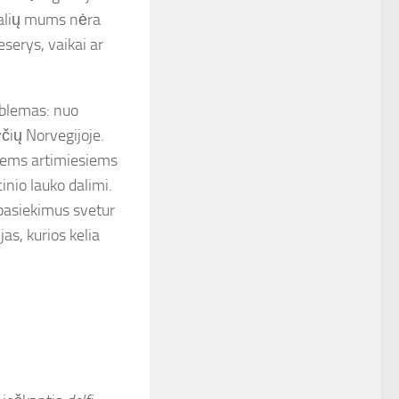
ų šalių mums nėra
eserys, vaikai ar
oblemas: nuo
čių Norvegijoje.
usiems artimiesiems
inio lauko dalimi.
 pasiekimus svetur
as, kurios kelia