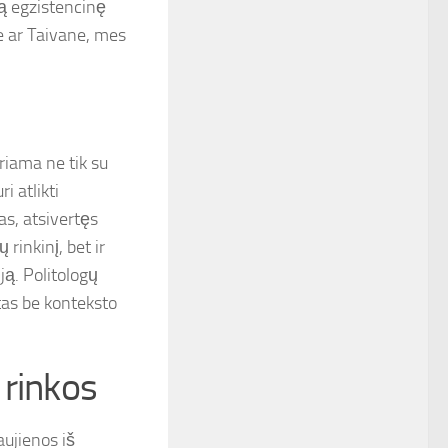
lią egzistencinę
e ar Taivane, mes
uriama ne tik su
i atlikti
as, atsivertęs
rinkinį, bet ir
ją. Politologų
tas be konteksto
 rinkos
ujienos iš