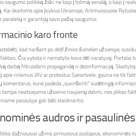
io saugumo politiką žiūri ne kaip į tolimą serialą, o kaip į rea
ją. Kai skaitome apie įvykius Ukrainoje, Artimuosiuose Rytuos
 paralelių ir garantijų savo pačių saugumui.
rmacinio karo fronte
astebėti, kad naršant po
delfi žinios šiandien užsienyje
, susid
faktais. Čia vyksta ir nematyta kova dėl naratyvų. Portalai tur
šką darbą filtruodami propagandą ir dezinformaciją. Skaitytoj
į apie rinkimus JAV ar protestus Sakartvele, gauna ne tik faktų 
ų komentarus, kurie padeda „suvirškinti“ sudėtingą informaci
s tampa neatsiejama užsienio naujienų dalimi, nes plikas fak
iniame pasaulyje gali būti klaidinantis.
nominės audros ir pasaulinės
litika dažniausiai užima pirmuosius puslapius, ekonominės na