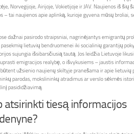
ėje, Norvegijoje, Airijoje, Vokietijoje ir JAV. Naujienos iš ši
 – tai naujienos apie aplinką, kurioje gyvena mūsų broliai, s
ose dažnai pasirodo straipsniai, nagrinėjantys emigrantų pr
” pasekmių lietuvių bendruomenei iki socialinių garantijų poky
orijos sujungia išsibarsčiusią tautą. Jos leidžia Lietuvoje lik
suprasti emigracijos realybę, o išvykusiems – jaustis informac
 būtent užsienio naujienų skiltyje pranešama ir apie lietuvių
inkų parodas, mokslininkų atradimus ar verslo sėkmės istorij
linį pasididžiavimą.
 atsirinkti tiesą informacijos
denyne?