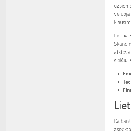
užsieni
vėluoja
klausim
Lietuvos
Skandin
atstova
skilčių
Ene
Tec
Fin
Liet
Kalbant
aspekto