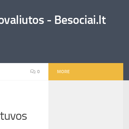
valiutos - Besociai.lt
0
MORE
ietuvos