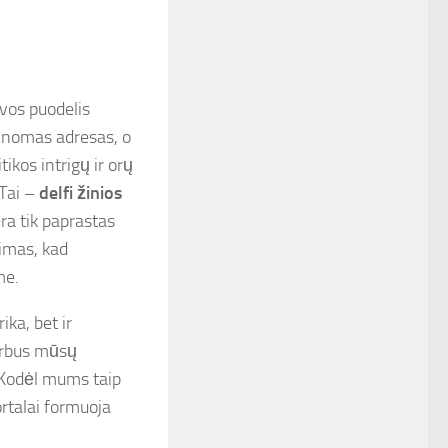
avos puodelis
žinomas adresas, o
ikos intrigų ir orų
 Tai –
delfi žinios
ra tik paprastas
jimas, kad
me.
ka, bet ir
arbus mūsų
 Kodėl mums taip
ortalai formuoja