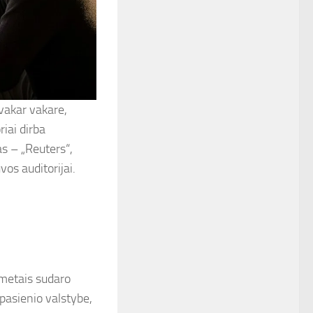
 vakar vakare,
riai dirba
s – „Reuters“,
os auditorijai.
 metais sudaro
 pasienio valstybe,