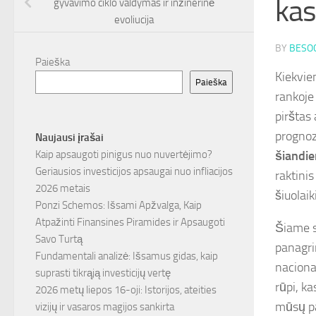
kas
gyvavimo ciklo valdymas ir inžinerinė
evoliucija
BY
BESOC
Paieška
Kiekvie
Paieška
rankoje
pirštas 
prognoz
Naujausi įrašai
šiandie
Kaip apsaugoti pinigus nuo nuvertėjimo?
Geriausios investicijos apsaugai nuo infliacijos
raktinis
2026 metais
šiuolaik
Ponzi Schemos: Išsami Apžvalga, Kaip
Atpažinti Finansines Piramides ir Apsaugoti
Šiame st
Savo Turtą
panagri
Fundamentali analizė: Išsamus gidas, kaip
naciona
suprasti tikrąją investicijų vertę
rūpi, ka
2026 metų liepos 16-oji: Istorijos, ateities
mūsų p
vizijų ir vasaros magijos sankirta