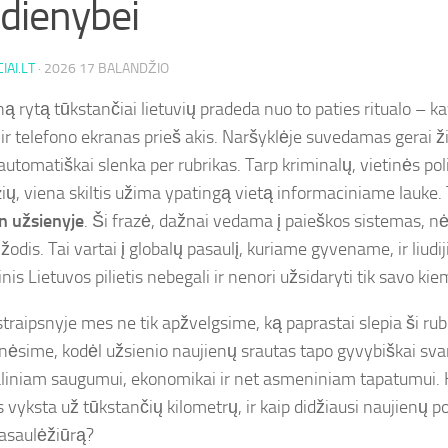
dienybei
IAI.LT
·
2026 17 BALANDŽIO
ną rytą tūkstančiai lietuvių pradeda nuo to paties ritualo – k
 ir telefono ekranas prieš akis. Naršyklėje suvedamas gerai 
automatiškai slenka per rubrikas. Tarp kriminalų, vietinės polit
ių, viena skiltis užima ypatingą vietą informaciniame lauke.
n užsienyje
. Ši frazė, dažnai vedama į paieškos sistemas, nė
 žodis. Tai vartai į globalų pasaulį, kuriame gyvename, ir liudi
inis Lietuvos pilietis nebegali ir nenori užsidaryti tik savo kie
raipsnyje mes ne tik apžvelgsime, ką paprastai slepia ši rubri
nėsime, kodėl užsienio naujienų srautas tapo gyvybiškai sv
liniam saugumui, ekonomikai ir net asmeniniam tapatumui.
s vyksta už tūkstančių kilometrų, ir kaip didžiausi naujienų p
asaulėžiūrą?