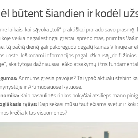
ėl būtent šiandien ir kodėl už
e laikais, kai sąvoka „toli” praktiškai prarado savo prasmę. 
ikoje veikia negailestingai greitai: sprendimas, priimtas Vaši
ne, tą pačią dieną gali pakoreguoti degalų kainas Vilniuje ar 
os uoste. Ieškodami informacijos pagal užklausą „delfi žinios
je”, skaitytojai dažniausiai ieško atsakymų į tris fundamenta
gumas:
Ar mums gresia pavojus? Tai ypač aktualu stebint kar
mynystėje ir Artimuosiuose Rytuose.
nomika:
Kaip pasaulinės rinkos pokyčiai atsilieps mano pinig
giškasis ryšys:
Kaip sekasi mūsų tautiečiams svetur ir koki
mos krečia kitas visuomenes?