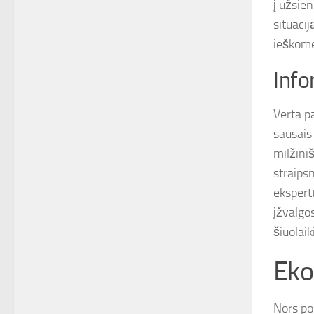
į užsien
situaci
ieškome
Info
Verta p
sausais 
milžini
straipsn
ekspert
įžvalgo
šiuolaik
Eko
Nors po