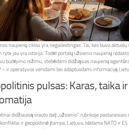
nos naujienų ciklas yra negailestingas. Tai, kas buvo aktualu
 ryte jau yra istorija. Todėl portalų užsienio naujienų redakto
niu budėjimo režimu, stebėdami didžiąsias naujienų agentūra
 – ir operatyviai versdami bei adaptuodami informaciją Lietuv
olitinis pulsas: Karas, taika ir
lomatija
inai didžiausią srauto dalį „užsienio” rubrikoje pastaraisiais
 konfliktai ir geopolitinė įtampa. Lietuva, būdama NATO ir ES