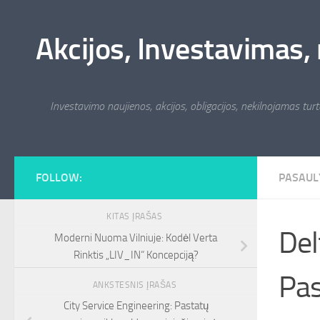
Skip to content
Akcijos, Investavimas, 
Investavimo naujienos, akcijos, obligacijos, nekilnojamas turta
FOLLOW:
PASAUL
KITAS ĮRAŠAS
Del
Moderni Nuoma Vilniuje: Kodėl Verta
Rinktis „LIV_IN“ Koncepciją?
Pas
ANKSTESNIS ĮRAŠAS
City Service Engineering: Pastatų