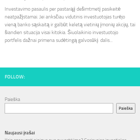
Investavimo pasaulis per pastarąjį dešimtmetį pasikeitė
neatpažįstamai. Jei anksčiau vidutinis investuotojas turėjo
vieną banko sąskaitą ir galbūt keletą vietinių įmonių akcijų, tai
šiandien situacija visai kitokia. Šiuolaikinio investuotojo
portfelis dažnai primena sudėtingą galvosūkį: dalis...
FOLLOW:
Paieška
Paieška
Naujausi įrašai