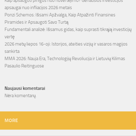
Kaip apsaugoti pinigus nuo nuvertėjimo? Geriausios investicijos
apsaugai nuo infliacijos 2026 metais
Ponzi Schemos: Išsami Apžvalga, Kaip Atpažinti Finansines
Piramides ir Apsaugoti Savo Turtą
Fundamentali analizė: Išsamus gidas, kaip suprasti tikrąją investicijų
vertę
2026 metų liepos 16-oji: Istorijos, ateities vizijų ir vasaros magijos
sankirta
MMA 2026: Nauja Era, Technologijų Revoliucija ir Lietuvių Kilimas
Pasaulio Reitinguose
Naujausi komentarai
Nėra komentarų.
MORE