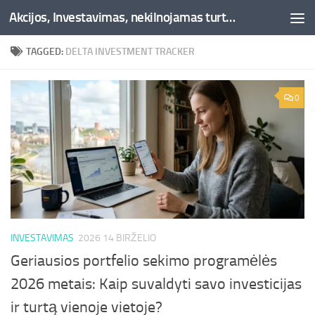
Akcijos, Investavimas, nekilnojamas turtas, kriptovaliutos - Besociai.lt
Skip to content
TAGGED:
DELTA INVESTMENT TRACKER
0
INVESTAVIMAS
2026 14 BIRŽELIO
Geriausios portfelio sekimo programėlės
2026 metais: Kaip suvaldyti savo investicijas
ir turtą vienoje vietoje?