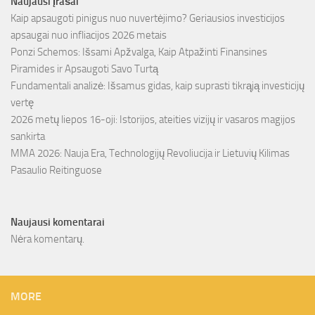
Naujausi įrašai
Kaip apsaugoti pinigus nuo nuvertėjimo? Geriausios investicijos
apsaugai nuo infliacijos 2026 metais
Ponzi Schemos: Išsami Apžvalga, Kaip Atpažinti Finansines
Piramides ir Apsaugoti Savo Turtą
Fundamentali analizė: Išsamus gidas, kaip suprasti tikrąją investicijų
vertę
2026 metų liepos 16-oji: Istorijos, ateities vizijų ir vasaros magijos
sankirta
MMA 2026: Nauja Era, Technologijų Revoliucija ir Lietuvių Kilimas
Pasaulio Reitinguose
Naujausi komentarai
Nėra komentarų.
MORE