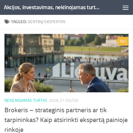
Akcijos, Investavimas, nekilnojamas turtas, kriptovaliutos - Besociai.lt
Skip to content
TAGGED:
DERYBŲ EKSPERTAS
0
NEKILNOJAMAS TURTAS
2026 27 SAUSIO
Brokeris – strateginis partneris ar tik
tarpininkas? Kaip atsirinkti ekspertą painioje
rinkoje