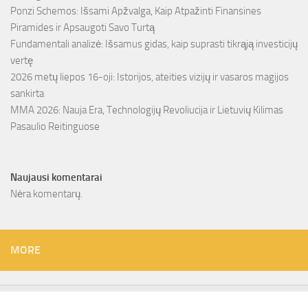
Ponzi Schemos: Išsami Apžvalga, Kaip Atpažinti Finansines
Piramides ir Apsaugoti Savo Turtą
Fundamentali analizė: Išsamus gidas, kaip suprasti tikrąją investicijų
vertę
2026 metų liepos 16-oji: Istorijos, ateities vizijų ir vasaros magijos
sankirta
MMA 2026: Nauja Era, Technologijų Revoliucija ir Lietuvių Kilimas
Pasaulio Reitinguose
Naujausi komentarai
Nėra komentarų.
MORE