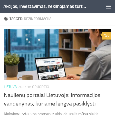
Akcijos, Investavimas, nekilnojamas turtas, kriptovaliutos - Besociai.lt
Skip to content
TAGGED:
DEZINFORMACIJA
0
LIETUVA
2025 16 GRUODŽIO
Naujienų portalai Lietuvoje: informacijos
vandenynas, kuriame lengva pasiklysti
Kiekvieną rytą, vos pramerkę akis, daugelis mūsų siekia