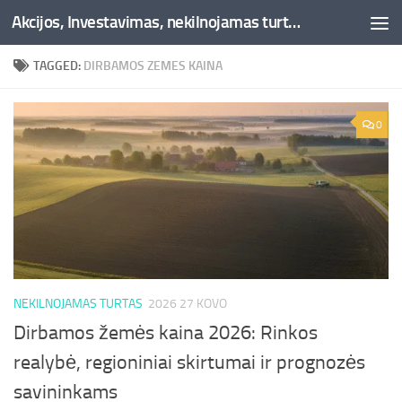
Akcijos, Investavimas, nekilnojamas turtas, kriptovaliutos - Besociai.lt
Skip to content
TAGGED:
DIRBAMOS ZEMES KAINA
0
NEKILNOJAMAS TURTAS
2026 27 KOVO
Dirbamos žemės kaina 2026: Rinkos
realybė, regioniniai skirtumai ir prognozės
savininkams