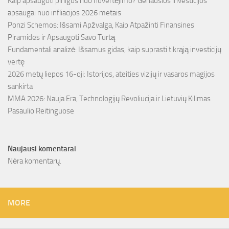
Kaip apsaugoti pinigus nuo nuvertėjimo? Geriausios investicijos
apsaugai nuo infliacijos 2026 metais
Ponzi Schemos: Išsami Apžvalga, Kaip Atpažinti Finansines
Piramides ir Apsaugoti Savo Turtą
Fundamentali analizė: Išsamus gidas, kaip suprasti tikrąją investicijų
vertę
2026 metų liepos 16-oji: Istorijos, ateities vizijų ir vasaros magijos
sankirta
MMA 2026: Nauja Era, Technologijų Revoliucija ir Lietuvių Kilimas
Pasaulio Reitinguose
Naujausi komentarai
Nėra komentarų.
MORE